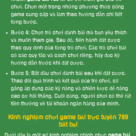
chơi. Chọn một trong những phương thức cổng
game cung cấp và làm theo hướng dẫn chi tiết
từng bước.
Bước 4: Chọn trò chơi đánh bài mà bạn yêu thích
và muốn tham gia. Sau đó, tiến hành đặt cược
theo quy định của từng trò chơi. Các trò chơi bài
có các quy tắc và cách chơi riêng, hãy đọc kỹ
hướng dẫn trước khi đặt cược.
Bước 5: Bắt đầu chơi đánh bài sau khi đặt cược.
Theo dõi quá trình và kết quả của trò chơi, cố
gắng áp dụng các kỹ năng và chiến lược để nâng
cao cơ hội thắng. Cuối cùng, người chơi có thể rút
tiền thưởng về tài khoản ngân hàng của mình.
Kinh nghiệm chơi game bài trực tuyến 789
bất bại
Dưới đây là một số kinh nghiệm chinh phục
game bài