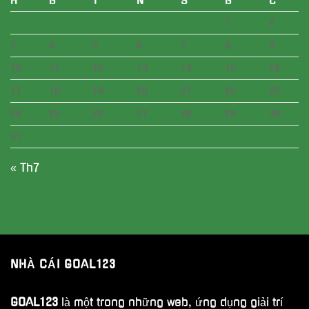
H
B
T
N
S
B
C
Kịch
Hút
Tính,
Năm
1
2
Chứng
2026
Kiến
3
4
5
6
7
8
9
Nhiều
Trận
10
11
12
13
14
15
16
Đấu
Quốc
17
18
19
20
21
22
23
Tế
24
25
26
27
28
29
30
31
« Th7
NHÀ CÁI GOAL123
GOAL123
là một trong những web, ứng dụng giải trí