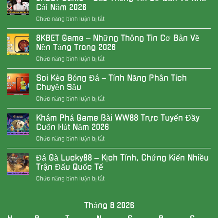
–
Thiết
Cái Năm 2026
2026
Những
Về
ở
Chức năng bình luận bị tắt
Thông
Nhà
8KBET
Tin
Cái
Game
Cần
8KBET Game – Những Thông Tin Cơ Bản Về
Trong
–
Thiết
Nền Tảng Trong 2026
2026
Các
Về
ở
Chức năng bình luận bị tắt
Thông
Sân
8KBET
Tin
Chơi
Game
Cơ
Soi Kèo Bóng Đá – Tính Năng Phân Tích
Năm
–
Bản
Chuyên Sâu
2026
Những
Về
ở
Chức năng bình luận bị tắt
Thông
Nhà
Soi
Tin
Cái
Kèo
Cơ
Khám Phá Game Bài WW88 Trực Tuyến Đầy
Năm
Bóng
Bản
Cuốn Hút Năm 2026
2026
Đá
Về
ở
Chức năng bình luận bị tắt
–
Nền
Khám
Tính
Tảng
Phá
Năng
Đá Gà Lucky88 – Kịch Tính, Chứng Kiến Nhiều
Trong
Game
Phân
Trận Đấu Quốc Tế
2026
Bài
Tích
ở
Chức năng bình luận bị tắt
WW88
Chuyên
Đá
Trực
Sâu
Gà
Tuyến
Lucky88
Tháng 8 2026
Đầy
–
Cuốn