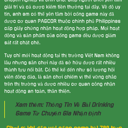
giải trí và cá cược kiếm tiền thưởng tại đây. Về độ uy
tín, anh em có thể yên tâm bởi cổng game này đã
được cơ quan PAGCOR thuộc chính phủ Philippines
cấp giấy chứng nhận hoạt động hợp pháp. Mọi hoạt
động và sản phẩm của cổng game đều được giám
sát rất chặt chẽ.
Tuy chỉ mới hoạt động tại thị trường Việt Nam không
lâu nhưng sân chơi này đã sở hữu được rất nhiều
thành tựu nổi bật. Có thể kể đến như số lượng hội
viên đông đảo, là sân chơi chiếm vị thế vững chắc
trên thị trường và được nhiều cơ quan công nhận
hoạt động an toàn, thân thiện.
Xem thêm: Thông Tin Về
Bài Drinking
Game
Từ Chuyên Gia Nhận Định