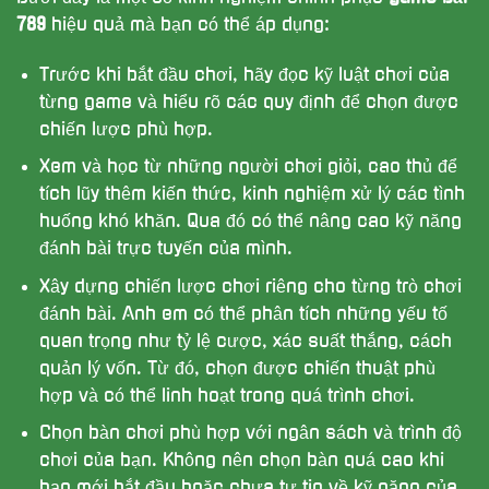
789
hiệu quả mà bạn có thể áp dụng:
Trước khi bắt đầu chơi, hãy đọc kỹ luật chơi của
từng game và hiểu rõ các quy định để chọn được
chiến lược phù hợp.
Xem và học từ những người chơi giỏi, cao thủ để
tích lũy thêm kiến thức, kinh nghiệm xử lý các tình
huống khó khăn. Qua đó có thể nâng cao kỹ năng
đánh bài trực tuyến của mình.
Xây dựng chiến lược chơi riêng cho từng trò chơi
đánh bài. Anh em có thể phân tích những yếu tố
quan trọng như tỷ lệ cược, xác suất thắng, cách
quản lý vốn. Từ đó, chọn được chiến thuật phù
hợp và có thể linh hoạt trong quá trình chơi.
Chọn bàn chơi phù hợp với ngân sách và trình độ
chơi của bạn. Không nên chọn bàn quá cao khi
bạn mới bắt đầu hoặc chưa tự tin về kỹ năng của