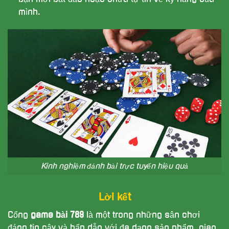
mình.
Kinh nghiệm đánh bài trực tuyến hiệu quả
Lời kết
Cổng
game bài 789
là một trong những sân chơi
đáng tin cậy và hấp dẫn với đa dạng sản phẩm, giao