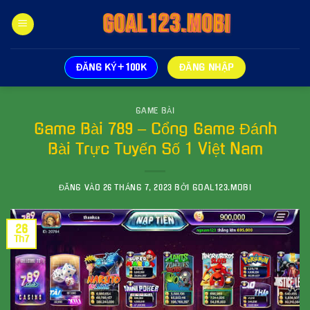
Bỏ
qua
nội
dung
ĐĂNG KÝ+100K
ĐĂNG NHẬP
GAME BÀI
Game Bài 789 – Cổng Game Đánh
Bài Trực Tuyến Số 1 Việt Nam
ĐĂNG VÀO
26 THÁNG 7, 2023
BỞI
GOAL123.MOBI
26
Th7