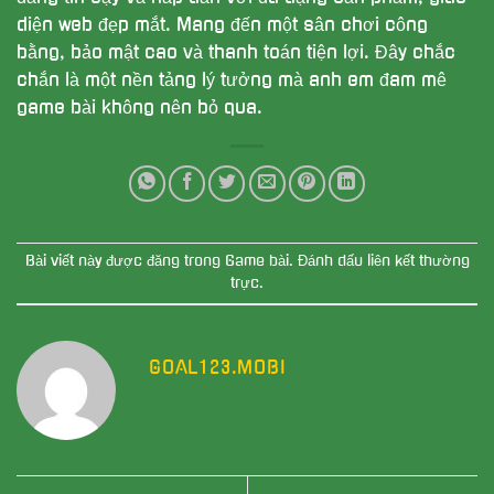
diện web đẹp mắt. Mang đến một sân chơi công
bằng, bảo mật cao và thanh toán tiện lợi. Đây chắc
chắn là một nền tảng lý tưởng mà anh em đam mê
game bài không nên bỏ qua.
Bài viết này được đăng trong
Game bài
. Đánh dấu
liên kết thường
trực
.
GOAL123.MOBI