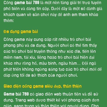
Cổng
game bài 789
là một nền tảng giải trí trực tuyến
phổ biến và đáng tin cậy. Dưới đây là một số đánh giá
khách quan về sân chơi này để anh em tham khảo
thêm:
Đa dạng game bài
Cổng game này cung cấp rất nhiều trò chơi bài
phong phú và đa dạng. Người chơi có thể tìm thấy
các trò chơi bài truyền thống như xóc đĩa, tiến lên
miền nam, tài xỉu, liêng hoặc trò chơi bài hiện đại
khác như rồng hổ, mậu binh, ngầu hầm… Đội ngũ
phát triển không ngừng sáng tạo các trò chơi mới để
đáp ứng tối đa sở thích của người chơi.
Giao diện cổng game siêu đẹp, thân thiện
Game bài 789
có giao diện web thuận tiện và dễ sử
dụng. Trang web được thiết kế với phong cách đơn
giản, sang trọng và thân thiện với người dùng. Cho