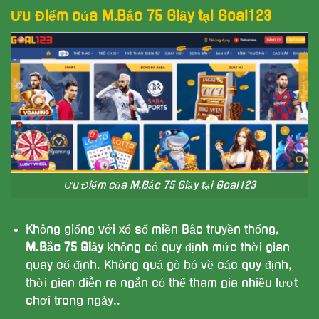
Ưu Điểm của M.Bắc 75 Giây tại Goal123
Ưu Điểm của M.Bắc 75 Giây tại Goal123
Không giống với xổ số miền Bắc truyền thống,
M.Bắc 75 Giây
không có quy định mức thời gian
quay cố định. Không quá gò bó về các quy định,
thời gian diễn ra ngắn có thể tham gia nhiều lượt
chơi trong ngày..