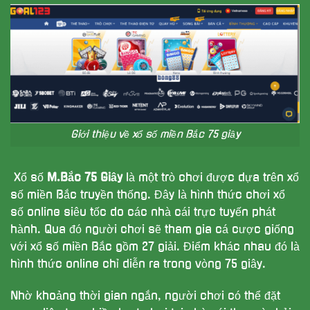
Giới thiệu về xổ số miền Bắc 75 giây
Xổ số
M.Bắc 75 Giây
là một trò chơi được dựa trên xổ
số miền Bắc truyền thống. Đây là hình thức chơi xổ
số online siêu tốc do các nhà cái trực tuyến phát
hành. Qua đó người chơi sẽ tham gia cá cược giống
với xổ số miền Bắc gồm 27 giải. Điểm khác nhau đó là
hình thức online chỉ diễn ra trong vòng 75 giây.
Nhờ khoảng thời gian ngắn, người chơi có thể đặt