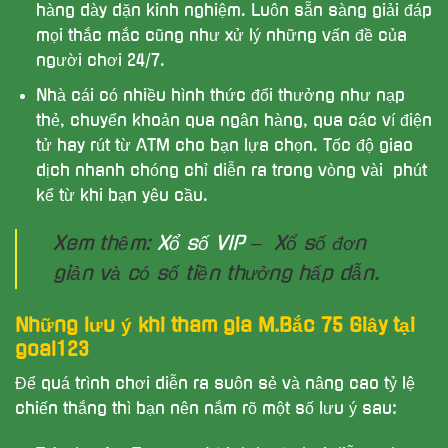
hàng dày dặn kinh nghiệm. Luôn sẵn sàng giải đáp
mọi thắc mắc cũng như xử lý những vấn đề của
người chơi 24/7.
Nhà cái có nhiều hình thức đổi thưởng như nạp
thẻ, chuyển khoản qua ngân hàng, qua các ví điện
tử hay rút từ ATM cho bạn lựa chọn. Tốc độ giao
dịch nhanh chóng chỉ diễn ra trong vòng vài phút
kể từ khi bạn yêu cầu.
Xem thêm:
Xổ số VIP
– Xổ số đơn
giản và có số tiền thưởng hấp dẫn.
Những lưu ý khi tham gia M.Bắc 75 Giây tại
goal123
Để quá trình chơi diễn ra suôn sẻ và nâng cao tỷ lệ
chiến thắng thì bạn nên nắm rõ một số lưu ý sau: