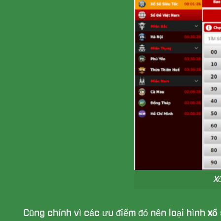
Xổ
Cũng chính vì các ưu điểm đó nên loại hình
xổ 