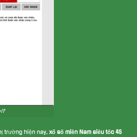
i?
ị trường hiện nay,
xổ số miền Nam siêu tốc 45