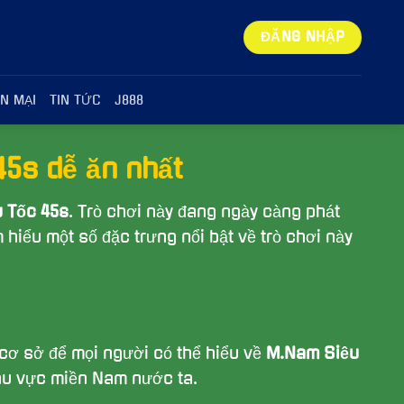
ĐĂNG NHẬP
N MẠI
TIN TỨC
J888
5s dễ ăn nhất
 Tốc 45s
. Trò chơi này đang ngày càng phát
 hiểu một số đặc trưng nổi bật về trò chơi này
cơ sở để mọi người có thể hiểu về
M.Nam Siêu
khu vực miền Nam nước ta.