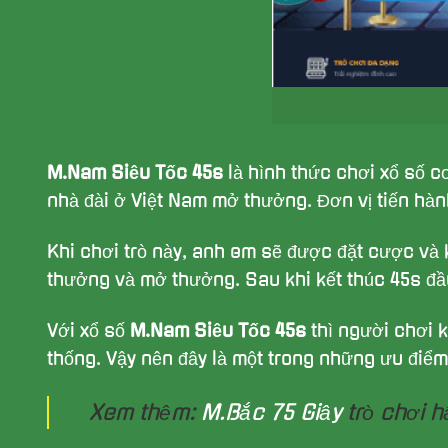
M.Nam Siêu Tốc 45s
là hình thức chơi xổ số c
nhà đài ở Việt Nam mở thưởng. Đơn vị tiến hà
Khi chơi trò này, anh em sẽ được đặt cược và k
thưởng và mở thưởng. Sau khi kết thúc 45s đầ
Với xổ số
M.Nam Siêu Tốc 45s
thì người chơi 
thống. Vậy nên đây là một trong những ưu điể
Xem thêm:
M.Bắc 75 Giây
trò chơi h