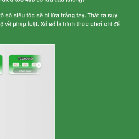
số siêu tốc sẽ bị lừa trắng tay. Thật ra suy
 về pháp luật. Xổ số là hình thức chơi chỉ để