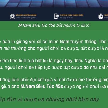
M.Nam siêu tốc 45s bắt nguồn từ đâu?
ơ bản là giống với xổ số miền Nam truyền thống. Thế
nh mở thưởng cho người chơi cá cược, đặt cược là n
iếm tiền liên tục bất kể là ngày hay đêm. Nghĩa là 
u, người chơi sẽ tiếp tục được đặt cược do nhà cái
không cần chờ đợi kết quả vì chỉ được mở thưởng mộ
m giúp cho
M.Nam Siêu Tốc 45s
được người chơi ưa 
ấp dẫn và được ưa chuộng nhất hiện nay