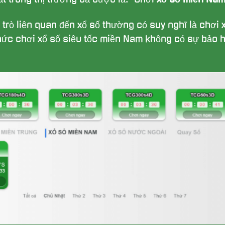
 liên quan đến xổ số thường có suy nghĩ là chơi xổ 
hức chơi xổ số siêu tốc miền Nam không có sự bảo hộ