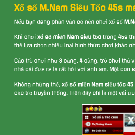
Xổ số M.Nam Siêu Tốc 45s man
Nếu bạn đang phân vân có nên chơi xổ số
M.N
Khi chơi
xổ số miền Nam siêu tốc
trong 45s th
thể lựa chọn nhiều loại hình thức chơi khác n
Các trò chơi như 3 càng, 4 càng, trò chơi thú 
nhà cái đưa ra là rất hời với anh em. Một con s
Không những thế,
xổ số miền Nam siêu tốc 45 
các trò truyền thống. Trên đây chỉ là một vài ư