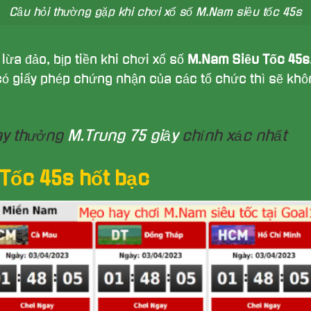
Câu hỏi thường gặp khi chơi xổ số M.Nam siêu tốc 45s
ừa đảo, bịp tiền khi chơi xổ số
M.Nam Siêu Tốc 45s
i có giấy phép chứng nhận của các tổ chức thì sẽ khôn
ay thưởng
M.Trung 75 giây
chính xác nhất
Tốc 45s hốt bạc