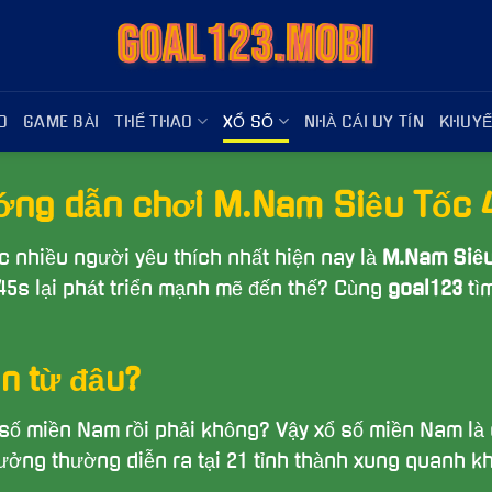
O
GAME BÀI
THỂ THAO
XỔ SỐ
NHÀ CÁI UY TÍN
KHUYẾ
ng dẫn chơi M.Nam Siêu Tốc 4
c nhiều người yêu thích nhất hiện nay là
M.Nam Siêu
45s lại phát triển mạnh mẽ đến thế? Cùng
goal123
tìm
n từ đâu?
số miền Nam rồi phải không? Vậy xổ số miền Nam là 
hưởng thường diễn ra tại 21 tỉnh thành xung quanh 