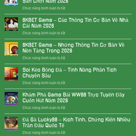
Sân Chơi Năm 2026
Hành
Vài
Về
ở
Chức năng bình luận bị tắt
Thông
Sân
58WIN
Tin
Chơi
Game
Cần
8KBET Game – Các Thông Tin Cơ Bản Về Nhà
Năm
–
Thiết
Cái Năm 2026
2026
Những
Về
ở
Chức năng bình luận bị tắt
Thông
Nhà
8KBET
Tin
Cái
Game
Cần
8KBET Game – Những Thông Tin Cơ Bản Về
Trong
–
Thiết
Nền Tảng Trong 2026
2026
Các
Về
ở
Chức năng bình luận bị tắt
Thông
Sân
8KBET
Tin
Chơi
Game
Cơ
Soi Kèo Bóng Đá – Tính Năng Phân Tích
Năm
–
Bản
Chuyên Sâu
2026
Những
Về
ở
Chức năng bình luận bị tắt
Thông
Nhà
Soi
Tin
Cái
Kèo
Cơ
Khám Phá Game Bài WW88 Trực Tuyến Đầy
Năm
Bóng
Bản
Cuốn Hút Năm 2026
2026
Đá
Về
ở
Chức năng bình luận bị tắt
–
Nền
Khám
Tính
Tảng
Phá
Năng
Đá Gà Lucky88 – Kịch Tính, Chứng Kiến Nhiều
Trong
Game
Phân
Trận Đấu Quốc Tế
2026
Bài
Tích
ở
Chức năng bình luận bị tắt
WW88
Chuyên