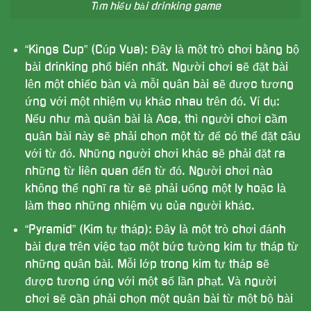
Tìm hiểu bài drinking game
“Kings Cup” (Cúp Vua): Đây là một trò chơi bằng bộ
bài drinking phổ biến nhất. Người chơi sẽ đặt bài
lên một chiếc bàn và mỗi quân bài sẽ được tương
ứng với một nhiệm vụ khác nhau trên đó. Ví dụ:
Nếu như mà quân bài là Ace, thì người chơi cầm
quân bài này sẽ phải chọn một từ để có thể đặt câu
với từ đó. Những người chơi khác sẽ phải đặt ra
những từ liên quan đến từ đó. Người chơi nào
không thể nghĩ ra từ sẽ phải uống một ly hoặc là
làm theo những nhiệm vụ của người khác.
“Pyramid” (Kim tự tháp): Đây là một trò chơi đánh
bài dựa trên việc tạo một bức tường kim tự tháp từ
những quân bài. Mỗi lớp trong kim tự tháp sẽ
được tương ứng với một số lần phạt. Và người
chơi sẽ cần phải chọn một quân bài từ một bộ bài