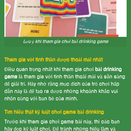
Lưu ý khi tham gia chơi bài drinking game
Tham gia với tinh thần được thoải mái nhất
Điều quan trọng nhất khi tham gia chơi
bài drinking
game
là tham gia với tinh thần thoải mái và sẵn sàng
để giải trí. Hãy nhớ rằng mục đích của trò chơi hấp
dẫn này là để tạo ra được những khoảnh khắc vui
nhộn cùng với bạn bè của mình.
Tìm hiểu thật kỹ luật chơi game bài drinking
Trước khi tham gia chơi game bài này, thì các bạn
hãy đọc kỹ luật chơi. Để tránh những hiểu lầm và