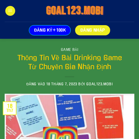
Bỏ
qua
nội
dung
ĐĂNG KÝ+100K
ĐĂNG NHẬP
GAME BÀI
Thông Tin Về Bài Drinking Game
Từ Chuyên Gia Nhận Định
ĐĂNG VÀO
18 THÁNG 7, 2023
BỞI
GOAL123.MOBI
18
Th7