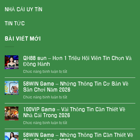
NHÀ CÁI UY TÍN
TIN TỨC
BÀI VIẾT MỚI
QH88 sun – Hơn 1 Triệu Hội Viên Tin Chọn Và
Đồng Hành
ở
Chức năng bình luận bị tắt
QH88
sun
58WIN Game – Những Thông Tin Cơ Bản Về
–
Sân Chơi Năm 2026
Hơn
ở
Chức năng bình luận bị tắt
1
58WIN
Triệu
Game
Hội
100VIP Game – Vài Thông Tin Cần Thiết Về
–
Viên
Nhà Cái Trong 2026
Những
Tin
ở
Chức năng bình luận bị tắt
Thông
Chọn
100VIP
Tin
Và
Game
Cơ
58WIN Game – Những Thông Tin Cần Thiết Về
Đồng
–
Bản