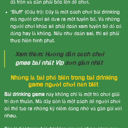
đã trộn và cần phải bốc lên để chơi.
“Bluff” (Đấu trí): Đây là một cách chơi bài drinking
mà người chơi sẽ đưa ra một tuyên bố. Và những
người chơi khác sẽ phải đoán xem tuyên bố đó có
đúng hay là không. Nếu như đoán sai, thì sẽ phải
thực hiện hình phạt.
Xem thêm: Hướng dẫn cách chơi
gmae bài nhất Vip
đơn giản nhất
Những lá bài phổ biến trong bài drinking
game người chơi nên biết
Bài drinking game
này không chỉ là một trò chơi giải
trí đơn thuần. Mà đây còn là một cách để người chơi
có thể tạo ra những kỷ niệm đáng nhớ và gần gũi với
nhau.