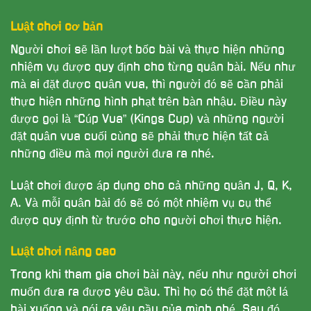
Luật chơi cơ bản
Người chơi sẽ lần lượt bốc bài và thực hiện những
nhiệm vụ được quy định cho từng quân bài. Nếu như
mà ai đặt được quân vua, thì người đó sẽ cần phải
thực hiện những hình phạt trên bàn nhậu. Điều này
được gọi là “Cúp Vua” (Kings Cup) và những người
đặt quân vua cuối cùng sẽ phải thực hiện tất cả
những điều mà mọi người đưa ra nhé.
Luật chơi được áp dụng cho cả những quân J, Q, K,
A. Và mỗi quân bài đó sẽ có một nhiệm vụ cụ thể
được quy định từ trước cho người chơi thực hiện.
Luật chơi nâng cao
Trong khi tham gia chơi bài này, nếu như người chơi
muốn đưa ra được yêu cầu. Thì họ có thể đặt một lá
bài xuống và nói ra yêu cầu của mình nhé. Sau đó,