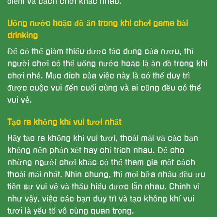
điểm và cách chơi khác nhau.
Uống nước hoặc đồ ăn trong khi chơi game bài
drinking
Để có thể giảm thiểu được tác dụng của rượu, thì
người chơi có thể uống nước hoặc là ăn đồ trong khi
chơi nhé. Mục đích của việc này là có thể duy trì
được cuộc vui đến cuối cùng và ai cũng đều có thể
vui vẻ.
Tạo ra không khí vui tươi nhất
Hãy tạo ra không khí vui tươi, thoải mái và các bạn
không nên phán xét hay chỉ trích nhau. Để cho
những người chơi khác có thể tham gia một cách
thoải mái nhất. Nhìn chung, thì mọi bữa nhậu đều ưu
tiên sự vui vẻ và thấu hiểu được lẫn nhau. Chính vì
như vậy, việc các bạn duy trì và tạo không khí vui
tươi là yếu tố vô cùng quan trọng.