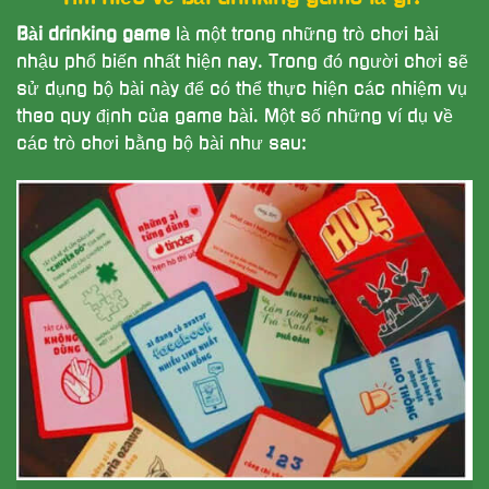
Bài drinking game
là một trong những trò chơi bài
nhậu phổ biến nhất hiện nay. Trong đó người chơi sẽ
sử dụng bộ bài này để có thể thực hiện các nhiệm vụ
theo quy định của game bài. Một số những ví dụ về
các trò chơi bằng bộ bài như sau: