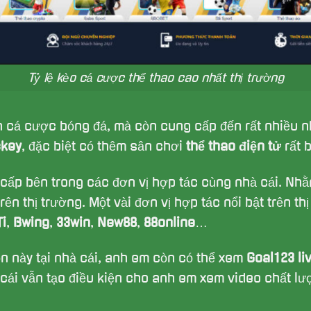
Tỷ lệ kèo cá cược thể thao cao nhất thị trường
 cá cược bóng đá, mà còn cung cấp đến rất nhiều 
key
, đặc biệt có thêm sân chơi
thể thao điện tử
rất b
cấp bên trong các đơn vị hợp tác cùng nhà cái. N
ên thị trường. Một vài đơn vị hợp tác nổi bật trên t
i
,
Bwing
,
33win
,
New88
,
88online
…
n này tại nhà cái, anh em còn có thể xem
Goal123 li
cái vẫn tạo điều kiện cho anh em xem video chất lượ