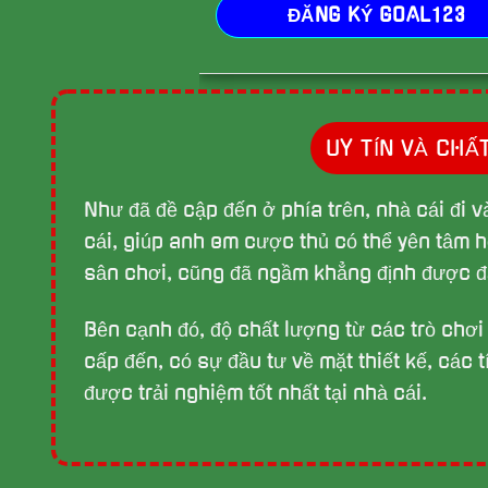
ĐĂNG KÝ GOAL123
UY TÍN VÀ CH
Như đã đề cập đến ở phía trên, nhà cái đi 
cái, giúp anh em cược thủ có thể yên tâm h
sân chơi, cũng đã ngầm khẳng định được đâ
Bên cạnh đó, độ chất lượng từ các trò ch
cấp đến, có sự đầu tư về mặt thiết kế, các
được trải nghiệm tốt nhất tại nhà cái.