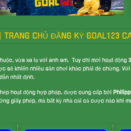
| TRANG CHỦ ĐĂNG KÝ GOAL123 C
thuộc, vừa xa lạ với anh em. Tuy chỉ mới hoạt động 
c sẽ khiến nhiều sân chơi khác phải dè chừng. Với
dẫn nhất định.
phép hoạt động hợp pháp, được cung cấp bởi
Philip
ng giấy phép, mà bất kỳ nhà cái cá cược nào khi m