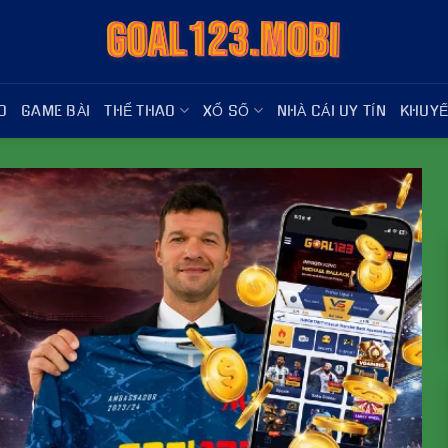
O
GAME BÀI
THỂ THAO
XỔ SỐ
NHÀ CÁI UY TÍN
KHUYẾ