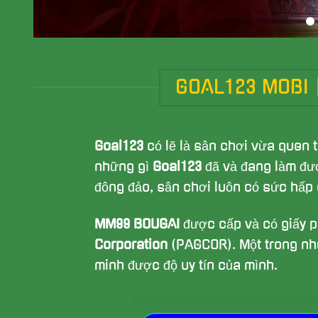
GOAL123 MOBI 
Goal123
có lẽ là sân chơi vừa quen 
những gì
Goal123
đã và đang làm đượ
đông đảo, sân chơi luôn có sức hấp 
MM99 BOUGAI
được cấp và có giấy 
Corporation
(PAGCOR). Một trong nhữ
minh được độ uy tín của mình.