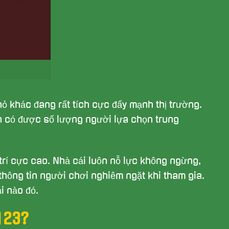
hỏ khác đang rất tích cực đẩy mạnh thị trường.
n có được số lượng người lựa chọn trung
trí cực cao. Nhà cái luôn nỗ lực không ngừng,
hông tin người chơi nghiêm ngặt khi tham gia.
i nào đó.
123?