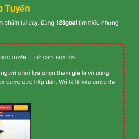
c Tuyến
ản phẩm tại đây. Cùng
123goal
tìm hiểu những
TRỰC TUYẾN
TRÒ CHƠI GOAL123
 người chơi lựa chọn tham gia là vô cùng
cá cược cực hấp dẫn. Với tỷ lệ kèo cược đa