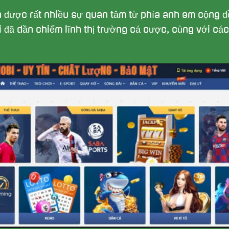
n được rất nhiều sự quan tâm từ phía anh em cộng đ
ái đã dần chiếm lĩnh thị trường cá cược, cùng với c