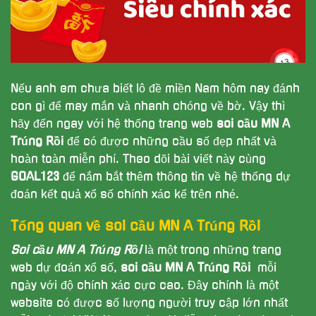
Nếu anh em chưa biết lô đề miền Nam hôm nay đánh
con gì để may mắn và nhanh chóng về bờ. Vậy thì
hãy đến ngay với hệ thống trang web
soi cầu MN A
Trúng Rồi
để có được những cầu số đẹp nhất và
hoàn toàn miễn phí. Theo dõi bài viết này cùng
GOAL123
để nắm bắt thêm thông tin về hệ thống dự
đoán kết quả xổ số chính xác kể trên nhé.
Tổng quan về soi cầu MN A Trúng Rồi
Soi cầu MN A Trúng Rồi
là một trong những trang
web dự đoán xổ số,
soi cầu MN A Trúng Rồi
mỗi
ngày với độ chính xác cực cao. Đây chính là một
website có được số lượng người truy cập lớn nhất