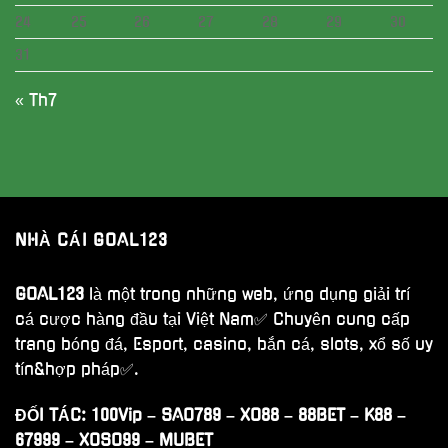
24
25
26
27
28
29
30
31
« Th7
NHÀ CÁI GOAL123
GOAL123
là một trong những web, ứng dụng giải trí
cá cược hàng đầu tại Việt Nam✅ Chuyên cung cấp
trang bóng đá, Esport, casino, bắn cá, slots, xổ số uy
tín&hợp pháp✅.
ĐỐI TÁC:
100Vip
–
SAO789
–
XO88
–
88BET
–
K88
–
67999
–
XOSO99
–
MUBET