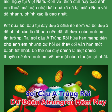
mỗi ngày tại Việt Nam. Đến với diễn đàn này các anh
em thoải mái cập nhật kết quả xổ số tại miền Nam với
độ nhanh, chính xác là cao nhất.
Kết quả soi cầu tại đây được chia sẻ sớm và có được
độ chính xác là rất cao nên đã rất được các anh em
tin tưởng. Tại soi cầu A Trúng Rồi hứa hẹn mang đến
cho anh em những cơ hội để thay đổi vận hạn một
cách tốt nhất. Có thể nói đây chính là một chiếc
thuyền sẽ đưa anh em về bờ một cách thuận lợi nhất.