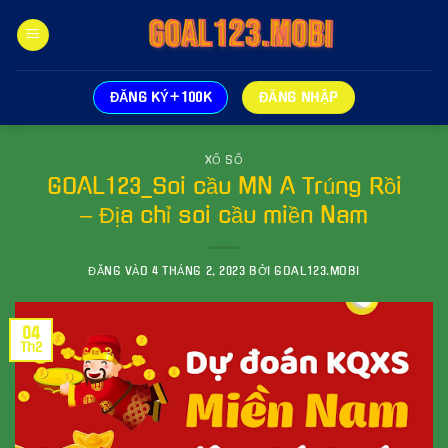
Bỏ
qua
nội
dung
ĐĂNG KÝ+100K
ĐĂNG NHẬP
XỔ SỐ
GOAL123_Soi cầu MN A Trúng Rồi
– Địa chỉ soi cầu miền Nam
ĐĂNG VÀO
4 THÁNG 2, 2023
BỞI
GOAL123.MOBI
04
Th2