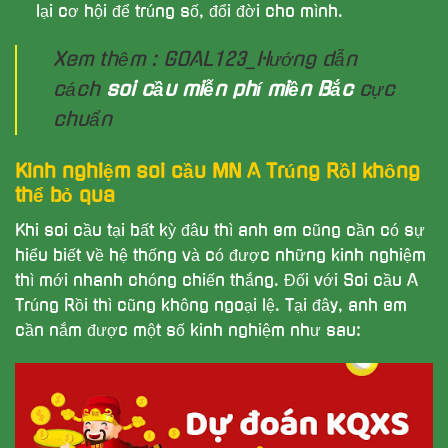
lại cơ hội để trúng số, đổi đời cho mình.
Xem thêm : GOAL123_Hướng dẫn
cách
soi cầu miễn phí miền Bắc
cực
chuẩn
Kinh nghiệm soi cầu MN A Trúng Rồi không
thể bỏ qua
Khi soi cầu tại bất kỳ đâu thì anh em cũng cần có sự
hiểu biết về hệ thống và có được những kinh nghiệm
thì mới nhanh chóng chiến thắng. Đối với Soi cầu A
Trúng Rồi thì cũng không ngoại lệ. Tại đây, anh em
cần nắm được một số kinh nghiệm như sau: