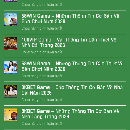
ở
Chức năng bình luận bị tắt
QH88
sun
58WIN Game – Những Thông Tin Cơ Bản Về
–
Sân Chơi Năm 2026
Hơn
ở
Chức năng bình luận bị tắt
1
58WIN
Triệu
Game
Hội
100VIP Game – Vài Thông Tin Cần Thiết Về
–
Viên
Nhà Cái Trong 2026
Những
Tin
ở
Chức năng bình luận bị tắt
Thông
Chọn
100VIP
Tin
Và
Game
Cơ
58WIN Game – Những Thông Tin Cần Thiết Về
Đồng
–
Bản
Sân Chơi Năm 2026
Hành
Vài
Về
ở
Chức năng bình luận bị tắt
Thông
Sân
58WIN
Tin
Chơi
Game
Cần
8KBET Game – Các Thông Tin Cơ Bản Về Nhà
Năm
–
Thiết
Cái Năm 2026
2026
Những
Về
ở
Chức năng bình luận bị tắt
Thông
Nhà
8KBET
Tin
Cái
Game
Cần
8KBET Game – Những Thông Tin Cơ Bản Về
Trong
–
Thiết
Nền Tảng Trong 2026
2026
Các
Về
ở
Chức năng bình luận bị tắt
Thông
Sân
8KBET
Tin
Chơi