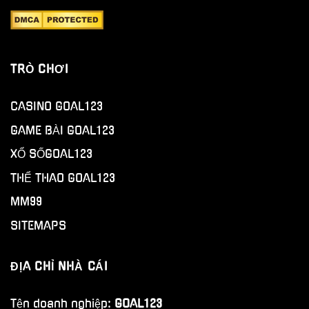
TRÒ CHƠI
CASINO GOAL123
GAME BÀI GOAL123
XỔ SỐGOAL123
THỂ THAO GOAL123
MM99
SITEMAPS
ĐỊA CHỈ NHÀ CÁI
Tên doanh nghiệp:
GOAL123