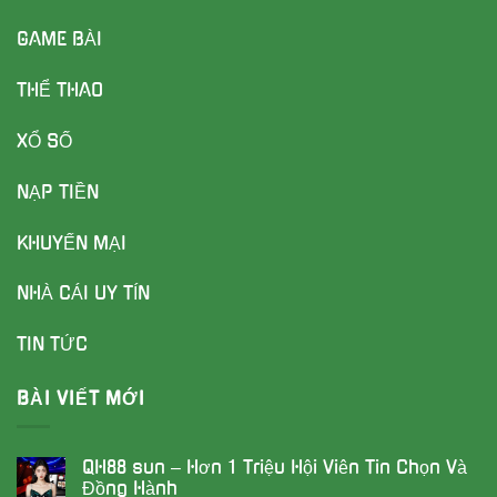
GAME BÀI
THỂ THAO
XỔ SỐ
NẠP TIỀN
KHUYẾN MẠI
NHÀ CÁI UY TÍN
TIN TỨC
BÀI VIẾT MỚI
QH88 sun – Hơn 1 Triệu Hội Viên Tin Chọn Và
Đồng Hành