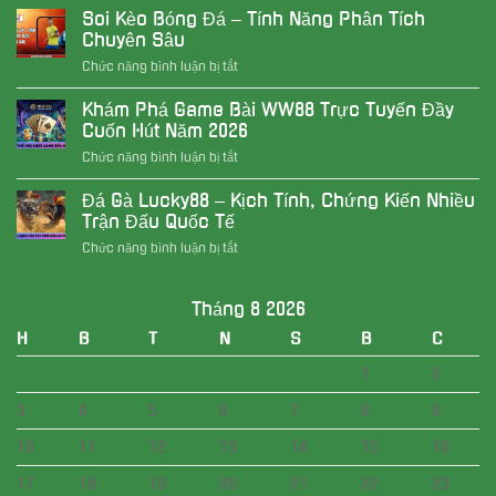
Game
Cơ
Soi Kèo Bóng Đá – Tính Năng Phân Tích
Năm
–
Bản
Chuyên Sâu
2026
Những
Về
ở
Chức năng bình luận bị tắt
Thông
Nhà
Soi
Tin
Cái
Kèo
Cơ
Khám Phá Game Bài WW88 Trực Tuyến Đầy
Năm
Bóng
Bản
Cuốn Hút Năm 2026
2026
Đá
Về
ở
Chức năng bình luận bị tắt
–
Nền
Khám
Tính
Tảng
Phá
Năng
Đá Gà Lucky88 – Kịch Tính, Chứng Kiến Nhiều
Trong
Game
Phân
Trận Đấu Quốc Tế
2026
Bài
Tích
ở
Chức năng bình luận bị tắt
WW88
Chuyên
Đá
Trực
Sâu
Gà
Tuyến
Lucky88
Tháng 8 2026
Đầy
–
Cuốn
H
B
T
N
S
B
C
Kịch
Hút
Tính,
Năm
1
2
Chứng
2026
Kiến
3
4
5
6
7
8
9
Nhiều
Trận
10
11
12
13
14
15
16
Đấu
Quốc
17
18
19
20
21
22
23
Tế