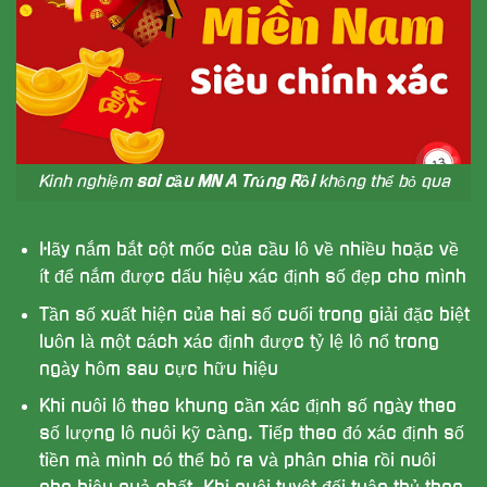
Kinh nghiệm
soi cầu MN A Trúng Rồi
không thể bỏ qua
Hãy nắm bắt cột mốc của cầu lô về nhiều hoặc về
ít để nắm được dấu hiệu xác định số đẹp cho mình
Tần số xuất hiện của hai số cuối trong giải đặc biệt
luôn là một cách xác định được tỷ lệ lô nổ trong
ngày hôm sau cực hữu hiệu
Khi nuôi lô theo khung cần xác định số ngày theo
số lượng lô nuôi kỹ càng. Tiếp theo đó xác định số
tiền mà mình có thể bỏ ra và phân chia rồi nuôi