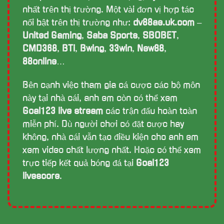
nhất trên thị trường. Một vài đơn vị hợp tác
nổi bật trên thị trường như:
dv88ae.uk.com
–
United Gaming
,
Saba Sports
,
SBOBET
,
CMD368
,
BTi
,
Bwing
,
33win
,
New88
,
88online
…
Bên cạnh việc tham gia cá cược các bộ môn
này tại nhà cái, anh em còn có thể xem
Goal123 live stream
các trận đấu hoàn toàn
miễn phí. Dù người chơi có đặt cược hay
không, nhà cái vẫn tạo điều kiện cho anh em
xem video chất lượng nhất. Hoặc có thể xem
trực tiếp kết quả bóng đá tại
Goal123
livescore
.