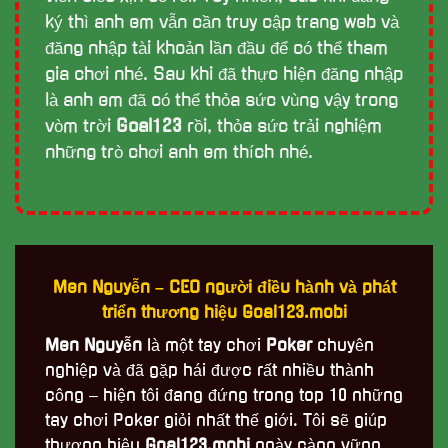
ký thì anh em vẫn cần truy cập trang web và
đăng nhập tài khoản lần đầu để có thể tham
gia chơi nhé. Sau khi đã thực hiện đăng nhập
là anh em đã có thể thỏa sức vùng vậy trong
vòm trời
Goal123
rồi, thỏa sức trải nghiệm
những trò chơi anh em thích nhé.
Men Nguyễn – CEO người điều hành và phát
triển thương hiệu Goal123.mobi
Men Nguyễn
là một tay chơi
Poker
chuyên
nghiệp và đã gặp hái được rất nhiều thành
công – hiện tôi đang đứng trong top 10 những
tay chơi Poker giỏi nhất thế giới. Tôi sẽ giúp
thương hiệu
Goal123.mobi
ngày càng vững