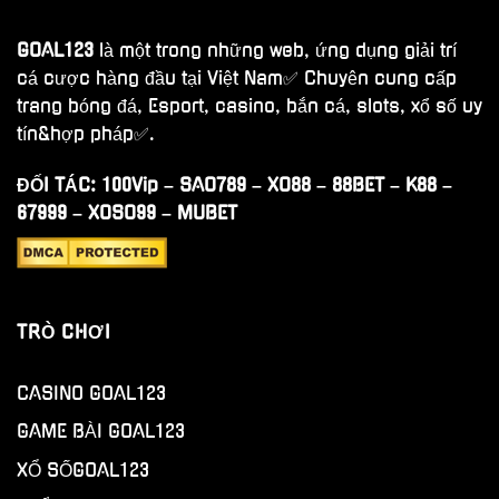
GOAL123
là một trong những web, ứng dụng giải trí
cá cược hàng đầu tại Việt Nam✅ Chuyên cung cấp
trang bóng đá, Esport, casino, bắn cá, slots, xổ số uy
tín&hợp pháp✅.
ĐỐI TÁC:
100Vip
–
SAO789
–
XO88
–
88BET
–
K88
–
67999
–
XOSO99
–
MUBET
TRÒ CHƠI
CASINO GOAL123
GAME BÀI GOAL123
XỔ SỐGOAL123