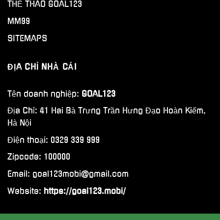
THỂ THAO GOAL123
MM99
SITEMAPS
ĐỊA CHỈ NHÀ CÁI
Tên doanh nghiệp:
GOAL123
Địa Chỉ: 41 Hai Bà Trưng Trần Hưng Đạo Hoàn Kiếm,
Hà Nội
Điện thoại: 0329 339 999
Zipcode: 100000
Email: goal123mobi
@gmail.com
Website:
https://goal123.mobi/