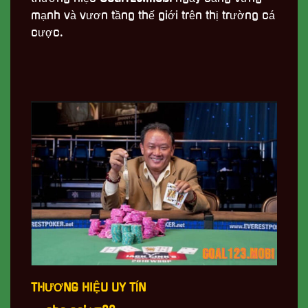
mạnh và vươn tầng thế giới trên thị trường cá
cược.
THƯƠNG HIỆU UY TÍN