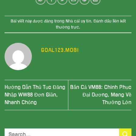
Bài viết này được đăng trong
Nhà cái uy tín
. Đánh dấu
liên kết
thường trực
.
GOAL123.MOBI
Hướng Dẫn Thủ Tục Đăng
Bắn Cá VM88: Chinh Phục
Nhập WW88 Đơn Giản,
Đại Dương, Mang Về
Nhanh Chóng
Thưởng Lớn