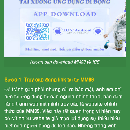
Hướng dẫn download MM99 về IOS
Bước 1: Truy cập đúng link tải từ MM99
Để tránh gặp phải những rủi ro bảo mật, anh em chỉ
nên tải ứng dụng từ các nguồn chính thức, bảo đảm
rằng trang web mà mình truy cập là website chính
thức của MM99. Việc này rất quan trọng vì hiện nay
có rất nhiều website giả mạo lợi dụng sự thiếu hiểu
biết của người dùng để lừa đảo. Những trang web