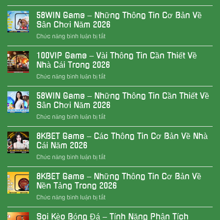
QH88
sun
58WIN Game – Những Thông Tin Cơ Bản Về
–
Sân Chơi Năm 2026
Hơn
ở
Chức năng bình luận bị tắt
1
58WIN
Triệu
Game
Hội
100VIP Game – Vài Thông Tin Cần Thiết Về
–
Viên
Nhà Cái Trong 2026
Những
Tin
ở
Chức năng bình luận bị tắt
Thông
Chọn
100VIP
Tin
Và
Game
Cơ
58WIN Game – Những Thông Tin Cần Thiết Về
Đồng
–
Bản
Sân Chơi Năm 2026
Hành
Vài
Về
ở
Chức năng bình luận bị tắt
Thông
Sân
58WIN
Tin
Chơi
Game
Cần
8KBET Game – Các Thông Tin Cơ Bản Về Nhà
Năm
–
Thiết
Cái Năm 2026
2026
Những
Về
ở
Chức năng bình luận bị tắt
Thông
Nhà
8KBET
Tin
Cái
Game
Cần
8KBET Game – Những Thông Tin Cơ Bản Về
Trong
–
Thiết
Nền Tảng Trong 2026
2026
Các
Về
ở
Chức năng bình luận bị tắt
Thông
Sân
8KBET
Tin
Chơi
Game
Cơ
Soi Kèo Bóng Đá – Tính Năng Phân Tích
Năm