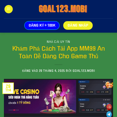
Bỏ
qua
nội
dung
ĐĂNG KÝ+100K
ĐĂNG NHẬP
NHÀ CÁI UY TÍN
Khám Phá Cách Tải App MM99 An
Toàn Dễ Dàng Cho Game Thủ
ĐĂNG VÀO
29 THÁNG 4, 2025
BỞI
GOAL123.MOBI
29
Th4