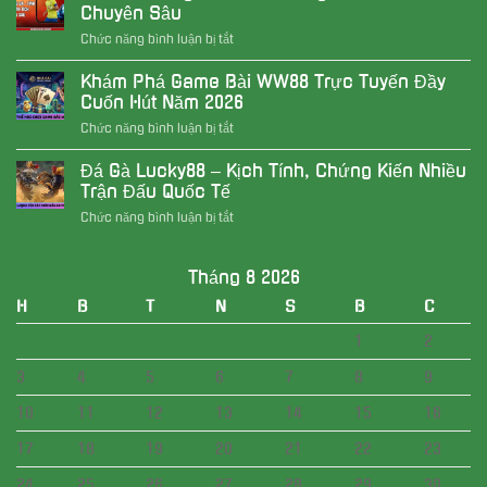
–
Bản
Chuyên Sâu
2026
Những
Về
ở
Chức năng bình luận bị tắt
Thông
Nhà
Soi
Tin
Cái
Kèo
Cơ
Khám Phá Game Bài WW88 Trực Tuyến Đầy
Năm
Bóng
Bản
Cuốn Hút Năm 2026
2026
Đá
Về
ở
Chức năng bình luận bị tắt
–
Nền
Khám
Tính
Tảng
Phá
Năng
Đá Gà Lucky88 – Kịch Tính, Chứng Kiến Nhiều
Trong
Game
Phân
Trận Đấu Quốc Tế
2026
Bài
Tích
ở
Chức năng bình luận bị tắt
WW88
Chuyên
Đá
Trực
Sâu
Gà
Tuyến
Lucky88
Tháng 8 2026
Đầy
–
Cuốn
H
B
T
N
S
B
C
Kịch
Hút
Tính,
Năm
1
2
Chứng
2026
Kiến
3
4
5
6
7
8
9
Nhiều
Trận
10
11
12
13
14
15
16
Đấu
Quốc
17
18
19
20
21
22
23
Tế
24
25
26
27
28
29
30