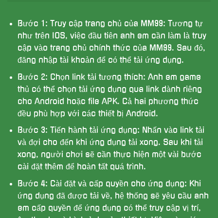
Bước 1: Truy cập trang chủ của MM99: Tương tự
như trên IOS, việc đầu tiên anh em cần làm là truy
cập vào trang chủ chính thức của MM99. Sau đó,
đăng nhập tài khoản để có thể tải ứng dụng.
Bước 2: Chọn link tải tương thích: Anh em game
thủ có thể chọn tải ứng dụng qua link dành riêng
cho Android hoặc file APK. Cả hai phương thức
đều phù hợp với các thiết bị Android.
Bước 3: Tiến hành tải ứng dụng: Nhấn vào link tải
và đợi cho đến khi ứng dụng tải xong. Sau khi tải
xong, người chơi sẽ cần thực hiện một vài bước
cài đặt thêm để hoàn tất quá trình.
Bước 4: Cài đặt và cấp quyền cho ứng dụng: Khi
ứng dụng đã được tải về, hệ thống sẽ yêu cầu anh
em cấp quyền để ứng dụng có thể truy cập vị trí,