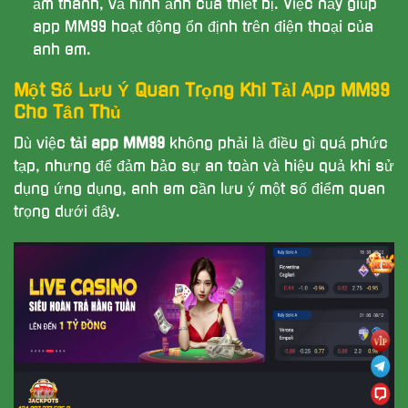
âm thanh, và hình ảnh của thiết bị. Việc này giúp
app MM99 hoạt động ổn định trên điện thoại của
anh em.
Một Số Lưu Ý Quan Trọng Khi Tải App MM99
Cho Tân Thủ
Dù việc
tải app MM99
không phải là điều gì quá phức
tạp, nhưng để đảm bảo sự an toàn và hiệu quả khi sử
dụng ứng dụng, anh em cần lưu ý một số điểm quan
trọng dưới đây.