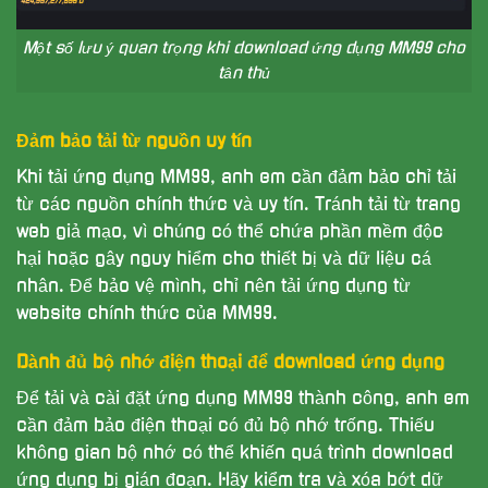
Một số lưu ý quan trọng khi download ứng dụng MM99 cho
tân thủ
Đảm bảo tải từ nguồn uy tín
Khi tải ứng dụng MM99, anh em cần đảm bảo chỉ tải
từ các nguồn chính thức và uy tín. Tránh tải từ trang
web giả mạo, vì chúng có thể chứa phần mềm độc
hại hoặc gây nguy hiểm cho thiết bị và dữ liệu cá
nhân. Để bảo vệ mình, chỉ nên tải ứng dụng từ
website chính thức của MM99.
Dành đủ bộ nhớ điện thoại để download ứng dụng
Để tải và cài đặt ứng dụng MM99 thành công, anh em
cần đảm bảo điện thoại có đủ bộ nhớ trống. Thiếu
không gian bộ nhớ có thể khiến quá trình download
ứng dụng bị gián đoạn. Hãy kiểm tra và xóa bớt dữ