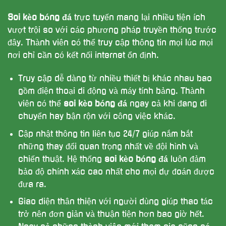
Soi kèo bóng đá
trực tuyến mang lại nhiều tiện ích
vượt trội so với các phương pháp truyền thống trước
đây. Thành viên có thể truy cập thông tin mọi lúc mọi
nơi chỉ cần có kết nối internet ổn định.
Truy cập dễ dàng từ nhiều thiết bị khác nhau bao
gồm điện thoại di động và máy tính bảng. Thành
viên có thể
soi kèo bóng đá
ngay cả khi đang di
chuyển hay bận rộn với công việc khác.
Cập nhật thông tin liên tục 24/7 giúp nắm bắt
những thay đổi quan trọng nhất về đội hình và
chiến thuật. Hệ thống
soi kèo bóng đá
luôn đảm
bảo độ chính xác cao nhất cho mọi dự đoán được
đưa ra.
Giao diện thân thiện với người dùng giúp thao tác
trở nên đơn giản và thuận tiện hơn bao giờ hết.