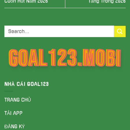
Cuốn Hút Năm 2026
Tảng Trong 2026
NHÀ CÁI GOAL123
TRANG CHỦ
TẢI APP
ĐĂNG KÝ