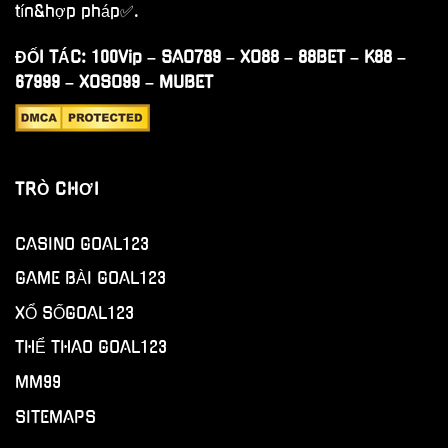
tín&hợp pháp✅.
ĐỐI TÁC:
100Vip
–
SAO789
–
XO88
–
88BET
–
K88
–
67999
–
XOSO99
–
MUBET
TRÒ CHƠI
CASINO GOAL123
GAME BÀI GOAL123
XỔ SỐGOAL123
THỂ THAO GOAL123
MM99
SITEMAPS