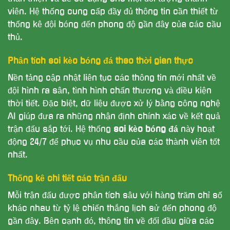
viên. Hệ thống cung cấp đầy đủ thông tin cần thiết từ
thống kê đội bóng đến phong độ gần đây của các cầu
thủ.
Phân tích soi kèo bóng đá theo thời gian thực
Nền tảng cập nhật liên tục các thông tin mới nhất về
đội hình ra sân, tình hình chấn thương và điều kiện
thời tiết. Đặc biệt, dữ liệu được xử lý bằng công nghệ
AI giúp đưa ra những nhận định chính xác về kết quả
trận đấu sắp tới. Hệ thống
soi kèo bóng đá
này hoạt
động 24/7 để phục vụ nhu cầu của các thành viên tốt
nhất.
Thống kê chi tiết các trận đấu
Mỗi trận đấu được phân tích sâu với hàng trăm chỉ số
khác nhau từ tỷ lệ chiến thắng lịch sử đến phong độ
gần đây. Bên cạnh đó, thông tin về đối đầu giữa các