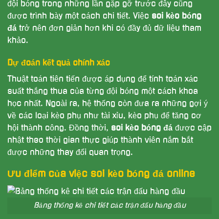
đội bóng trong những lần gặp gỡ trước đây cũng
được trình bày một cách chi tiết. Việc
soi kèo bóng
đá
trở nên đơn giản hơn khi có đầy đủ dữ liệu tham
khảo.
Dự đoán kết quả chính xác
Thuật toán tiên tiến được áp dụng để tính toán xác
suất thắng thua của từng đội bóng một cách khoa
học nhất. Ngoài ra, hệ thống còn đưa ra những gợi ý
về các loại kèo phụ như tài xỉu, kèo phụ để tăng cơ
hội thành công. Đồng thời,
soi kèo bóng đá
được cập
nhật theo thời gian thực giúp thành viên nắm bắt
được những thay đổi quan trọng.
Ưu điểm của việc soi kèo bóng đá online
Bảng thống kê chi tiết các trận đấu hàng đầu