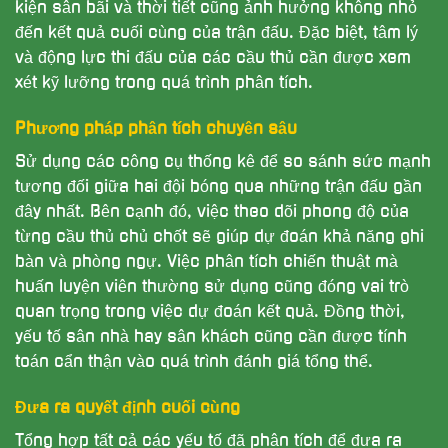
kiện sân bãi và thời tiết cũng ảnh hưởng không nhỏ
đến kết quả cuối cùng của trận đấu. Đặc biệt, tâm lý
và động lực thi đấu của các cầu thủ cần được xem
xét kỹ lưỡng trong quá trình phân tích.
Phương pháp phân tích chuyên sâu
Sử dụng các công cụ thống kê để so sánh sức mạnh
tương đối giữa hai đội bóng qua những trận đấu gần
đây nhất. Bên cạnh đó, việc theo dõi phong độ của
từng cầu thủ chủ chốt sẽ giúp dự đoán khả năng ghi
bàn và phòng ngự. Việc phân tích chiến thuật mà
huấn luyện viên thường sử dụng cũng đóng vai trò
quan trọng trong việc dự đoán kết quả. Đồng thời,
yếu tố sân nhà hay sân khách cũng cần được tính
toán cẩn thận vào quá trình đánh giá tổng thể.
Đưa ra quyết định cuối cùng
Tổng hợp tất cả các yếu tố đã phân tích để đưa ra