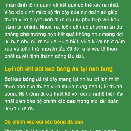
nhận định tổng quan về kết quả có thể xảy ra nhất.
Việc xác định mức độ tin cậy của dự đoán sẽ giúp
thành viên quyết định mức đầu tư phù hợp với khả
năng tài chính. Ngoài ra, luôn cần có phương án dự
phòng cho trường hợp kết quả không như mong đợi
để hạn chế rủi ro tối đa. Đặc biệt, việc kiểm soát cảm
xúc và tuân thủ nguyên tắc đã đề ra là yếu tố then
chốt quyết định thành công lâu dài.
Lợi ích khi soi kèo bóng đá tại nền tảng
Soi kèo bóng đá
tại đây mang lại nhiều lợi ích thiết
thực cho các thành viên muốn nâng cao tỷ lệ thành
công. Hệ thống được thiết kế với công nghệ hiện đại
nhất đảm bảo độ chính xác cao trong mọi dự đoán
được đưa ra.
Độ chính xác soi kèo bóng đá cao