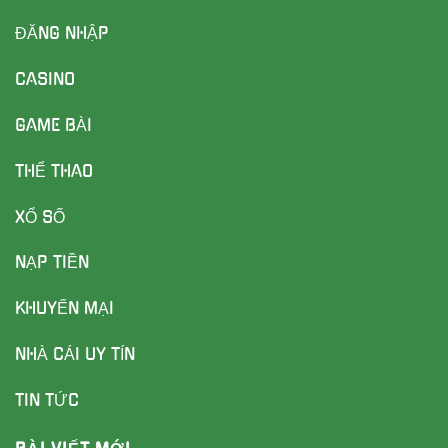
ĐĂNG NHẬP
CASINO
GAME BÀI
THỂ THAO
XỔ SỐ
NẠP TIỀN
KHUYẾN MẠI
NHÀ CÁI UY TÍN
TIN TỨC