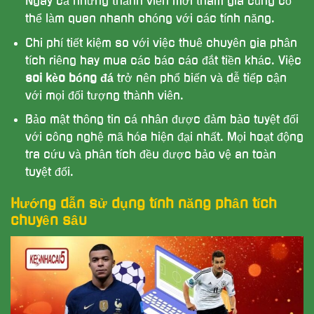
Ngay cả những thành viên mới tham gia cũng có
thể làm quen nhanh chóng với các tính năng.
Chi phí tiết kiệm so với việc thuê chuyên gia phân
tích riêng hay mua các báo cáo đắt tiền khác. Việc
soi kèo bóng đá
trở nên phổ biến và dễ tiếp cận
với mọi đối tượng thành viên.
Bảo mật thông tin cá nhân được đảm bảo tuyệt đối
với công nghệ mã hóa hiện đại nhất. Mọi hoạt động
tra cứu và phân tích đều được bảo vệ an toàn
tuyệt đối.
Hướng dẫn sử dụng tính năng phân tích
chuyên sâu