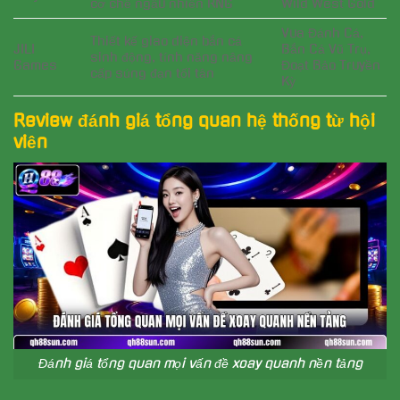
cơ chế ngẫu nhiên RNG
Wild West Gold
Vua Đánh Cá,
Thiết kế giao diện bắn cá
JILI
Bắn Cá Vũ Trụ,
sinh động, tính năng nâng
Games
Đoạt Bảo Truyền
cấp súng đạn tối tân
Kỳ
Review đánh giá tổng quan hệ thống từ hội
viên
Đánh giá tổng quan mọi vấn đề xoay quanh nền tảng