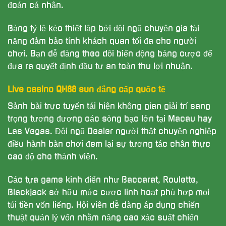
đoán cá nhân.
Bảng tỷ lệ kèo thiết lập bởi đội ngũ chuyên gia tài
năng đảm bảo tính khách quan tối đa cho người
chơi. Bạn dễ dàng theo dõi biến động bảng cược để
đưa ra quyết định đầu tư an toàn thu lợi nhuận.
Live casino QH88 sun đẳng cấp quốc tế
Sảnh bài trực tuyến tái hiện không gian giải trí sang
trọng tương đương các sòng bạc lớn tại Macau hay
Las Vegas. Đội ngũ Dealer người thật chuyên nghiệp
điều hành bàn chơi đem lại sự tương tác chân thực
cao độ cho thành viên.
Các tựa game kinh điển như Baccarat, Roulette,
Blackjack sở hữu mức cược linh hoạt phù hợp mọi
túi tiền vốn liếng. Hội viên dễ dàng áp dụng chiến
thuật quản lý vốn nhằm nâng cao xác suất chiến