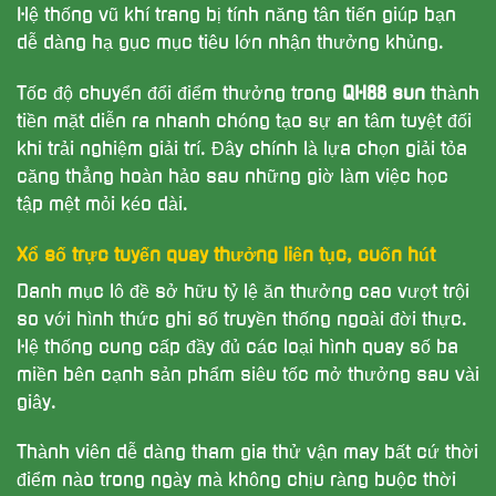
Hệ thống vũ khí trang bị tính năng tân tiến giúp bạn
dễ dàng hạ gục mục tiêu lớn nhận thưởng khủng.
Tốc độ chuyển đổi điểm thưởng trong
QH88 sun
thành
tiền mặt diễn ra nhanh chóng tạo sự an tâm tuyệt đối
khi trải nghiệm giải trí. Đây chính là lựa chọn giải tỏa
căng thẳng hoàn hảo sau những giờ làm việc học
tập mệt mỏi kéo dài.
Xổ số trực tuyến quay thưởng liên tục, cuốn hút
Danh mục lô đề sở hữu tỷ lệ ăn thưởng cao vượt trội
so với hình thức ghi số truyền thống ngoài đời thực.
Hệ thống cung cấp đầy đủ các loại hình quay số ba
miền bên cạnh sản phẩm siêu tốc mở thưởng sau vài
giây.
Thành viên dễ dàng tham gia thử vận may bất cứ thời
điểm nào trong ngày mà không chịu ràng buộc thời