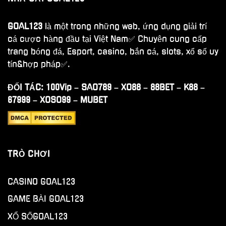
GOAL123
là một trong những web, ứng dụng giải trí
cá cược hàng đầu tại Việt Nam✅ Chuyên cung cấp
trang bóng đá, Esport, casino, bắn cá, slots, xổ số uy
tín&hợp pháp✅.
ĐỐI TÁC:
100Vip
–
SAO789
–
XO88
–
88BET
–
K88
–
67999
–
XOSO99
–
MUBET
TRÒ CHƠI
CASINO GOAL123
GAME BÀI GOAL123
XỔ SỐGOAL123