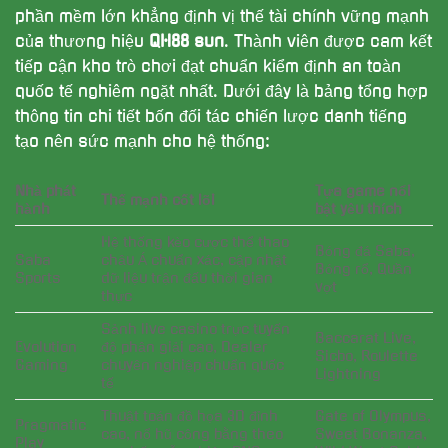
phần mềm lớn khẳng định vị thế tài chính vững mạnh
của thương hiệu
QH88 sun
. Thành viên được cam kết
tiếp cận kho trò chơi đạt chuẩn kiểm định an toàn
quốc tế nghiêm ngặt nhất. Dưới đây là bảng tổng hợp
thông tin chi tiết bốn đối tác chiến lược danh tiếng
tạo nên sức mạnh cho hệ thống:
Nhà phát
Tựa game nổi
Thế mạnh cốt lõi
hành
bật yêu thích
Hệ thống kèo cược thể thao
Bóng đá Saba,
Saba
châu Á chuẩn xác, cập nhật
Bóng rổ, Quần
Sports
dữ liệu trận đấu thời gian
vợt
thực
Sảnh live casino trực tuyến
Baccarat Live,
Evolution
độ phân giải cao, Dealer
Sicbo, Roulette
Gaming
chuyên nghiệp chuẩn quốc
Lightning
tế
Thuật toán đồ họa 3D đỉnh
Gate of Olympus,
Pragmatic
cao, nổ hũ công bằng theo
Sweet Bonanza,
Play