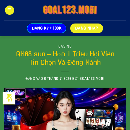
Bỏ
qua
nội
dung
ĐĂNG KÝ+100K
ĐĂNG NHẬP
CASINO
QH88 sun – Hơn 1 Triệu Hội Viên
Tin Chọn Và Đồng Hành
ĐĂNG VÀO
6 THÁNG 7, 2026
BỞI
GOAL123.MOBI
06
Th7