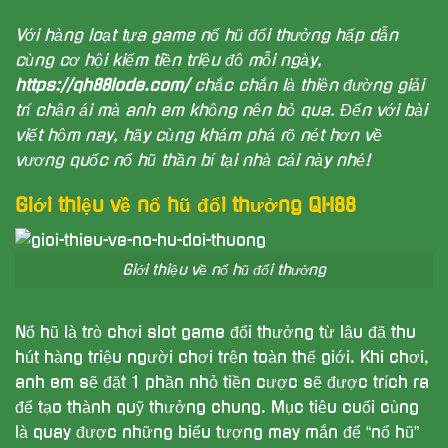
Với hàng loạt tựa game nổ hũ đổi thưởng hấp dẫn
cùng cơ hội kiếm tiền triệu đô mỗi ngày,
https://qh88lode.com/
chắc chắn là thiên đường giải
trí chân ái mà anh em không nên bỏ qua. Đến với bài
viết hôm nay, hãy cùng khám phá rõ nét hơn về
vương quốc nổ hũ thần bí tại nhà cái này nhé!
Giới thiệu về nổ hũ đổi thưởng QH88
Giới thiệu về nổ hũ đổi thưởng
Nổ hũ là trò chơi slot game đổi thưởng từ lâu đã thu
hút hàng triệu người chơi trên toàn thế giới. Khi chơi,
anh em sẽ đặt 1 phần nhỏ tiền cược sẽ được trích ra
để tạo thành quỹ thưởng chung. Mục tiêu cuối cùng
là quay được những biểu tượng may mắn để “nổ hũ”