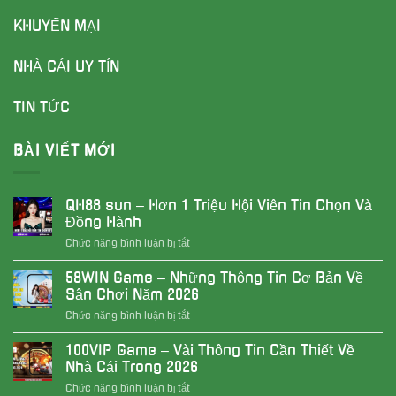
KHUYẾN MẠI
NHÀ CÁI UY TÍN
TIN TỨC
BÀI VIẾT MỚI
QH88 sun – Hơn 1 Triệu Hội Viên Tin Chọn Và
Đồng Hành
ở
Chức năng bình luận bị tắt
QH88
sun
58WIN Game – Những Thông Tin Cơ Bản Về
–
Sân Chơi Năm 2026
Hơn
ở
Chức năng bình luận bị tắt
1
58WIN
Triệu
Game
Hội
100VIP Game – Vài Thông Tin Cần Thiết Về
–
Viên
Nhà Cái Trong 2026
Những
Tin
ở
Chức năng bình luận bị tắt
Thông
Chọn