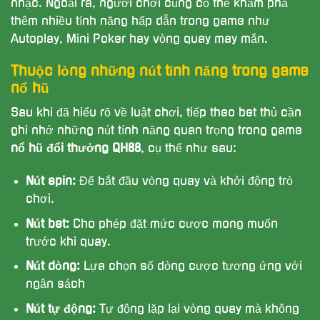
nhạc. Ngoài ra, người chơi cũng có thể khám phá
thêm nhiều tính năng hấp dẫn trong game như
Autoplay, Mini Poker hay vòng quay may mắn.
Thuộc lòng những nút tính năng trong game
nổ hũ
Sau khi đã hiểu rõ về luật chơi, tiếp theo bet thủ cần
ghi nhớ những nút tính năng quan trọng trong game
nổ hũ đổi thưởng QH88
, cụ thể như sau:
Nút spin:
Để bắt đầu vòng quay và khởi động trò
chơi.
Nút bet:
Cho phép đặt mức cược mong muốn
trước khi quay.
Nút dòng:
Lựa chọn số dòng cược tương ứng với
ngân sách
Nút tự động:
Tự động lặp lại vòng quay mà không