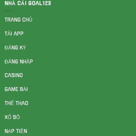
NHÀ CÁI GOAL123
TRANG CHỦ
TẢI APP
ĐĂNG KÝ
ĐĂNG NHẬP
CASINO
GAME BÀI
THỂ THAO
XỔ SỐ
NẠP TIỀN