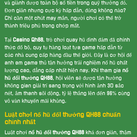
và giành được toàn bộ số tiền trong quỹ thưởng đó.
Đơn giản nhưng cực kỳ hấp dẫn, đúng không nào?
Chỉ cần một chút may mắn, người chơi có thể trở
thành triệu phú trong chớp mắt.
Tại
Casino Qh88
, trò chơi quay hũ đình đám đã chính
thức đổ bộ, quy tụ hàng loạt tựa game hấp dẫn từ
các nhà cung cấp hàng đầu thế giới. Đây là cơ hội để
anh em game thủ tận hưởng trải nghiệm nổ hũ chất
lượng cao, đẳng cấp nhất hiện nay. Khi tham gia
nổ
hũ đổi thưởng QH88
, hội viên sẽ được tận hưởng
không gian giải trí sang trọng với hình ảnh 3D sắc
nét, âm thanh sôi động, tỷ lệ thắng lên đến 96% cùng
vô vàn khuyến mãi khủng.
Luật chơi nổ hũ đổi thưởng QH88 chuẩn
chỉnh nhất
Luật chơi
nổ hũ đổi thưởng QH88
khá đơn giản, thậm