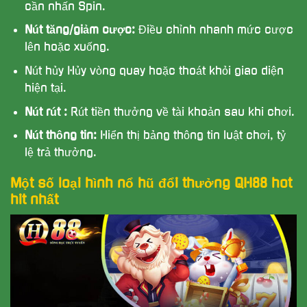
cần nhấn Spin.
Nút tăng/giảm cược:
Điều chỉnh nhanh mức cược
lên hoặc xuống.
Nút hủy Hủy vòng quay hoặc thoát khỏi giao diện
hiện tại.
Nút rút :
Rút tiền thưởng về tài khoản sau khi chơi.
Nút thông tin:
Hiển thị bảng thông tin luật chơi, tỷ
lệ trả thưởng.
Một số loại hình nổ hũ đổi thưởng QH88 hot
hit nhất