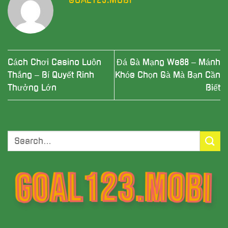
Cách Chơi Casino Luôn
Đá Gà Mạng We88 – Mánh
Thắng – Bí Quyết Rinh
Khóe Chọn Gà Mà Bạn Cần
Thưởng Lớn
Biết