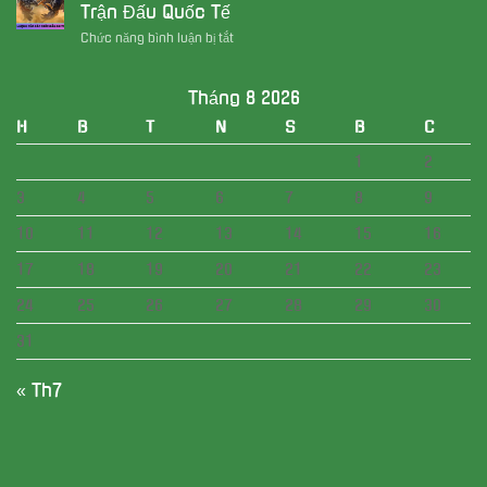
Game
Phân
Trận Đấu Quốc Tế
2026
Bài
Tích
ở
Chức năng bình luận bị tắt
WW88
Chuyên
Đá
Trực
Sâu
Gà
Tuyến
Lucky88
Tháng 8 2026
Đầy
–
Cuốn
H
B
T
N
S
B
C
Kịch
Hút
Tính,
Năm
1
2
Chứng
2026
Kiến
3
4
5
6
7
8
9
Nhiều
Trận
10
11
12
13
14
15
16
Đấu
Quốc
17
18
19
20
21
22
23
Tế
24
25
26
27
28
29
30
31
« Th7