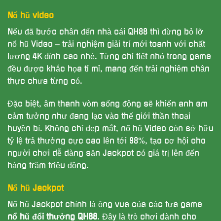
Nổ hũ video
Nếu đã bước chân đến nhà cái QH88 thì đừng bỏ lỡ
nổ hũ Video – trải nghiệm giải trí mới toanh với chất
lượng 4K đỉnh cao nhé. Từng chi tiết nhỏ trong game
đều được khắc họa tỉ mỉ, mang đến trải nghiệm chân
thực chưa từng có.
Đặc biệt, âm thanh vòm sống động sẽ khiến anh em
cảm tưởng như đang lạc vào thế giới thần thoại
huyền bí. Không chỉ đẹp mắt, nổ hũ Video còn sở hữu
tỷ lệ trả thưởng cực cao lên tới 98%, tạo cơ hội cho
người chơi dễ dàng săn Jackpot có giá trị lên đến
hàng trăm triệu đồng.
Nổ hũ Jackpot
Nổ hũ Jackpot chính là ông vua của các tựa game
nổ hũ đổi thưởng QH88
. Đây là trò chơi dành cho