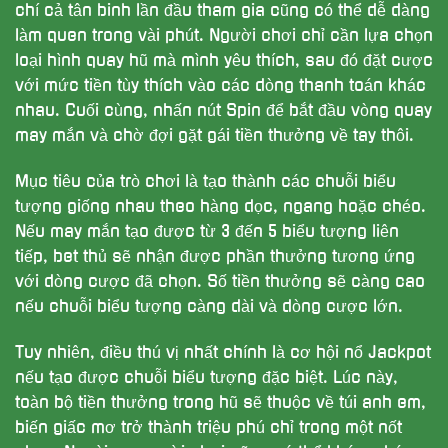
chí cả tân binh lần đầu tham gia cũng có thể dễ dàng
làm quen trong vài phút. Người chơi chỉ cần lựa chọn
loại hình quay hũ mà mình yêu thích, sau đó đặt cược
với mức tiền tùy thích vào các dòng thanh toán khác
nhau. Cuối cùng, nhấn nút Spin để bắt đầu vòng quay
may mắn và chờ đợi gặt gái tiền thưởng về tay thôi.
Mục tiêu của trò chơi là tạo thành các chuỗi biểu
tượng giống nhau theo hàng dọc, ngang hoặc chéo.
Nếu may mắn tạo được từ 3 đến 5 biểu tượng liên
tiếp, bet thủ sẽ nhận được phần thưởng tương ứng
với dòng cược đã chọn. Số tiền thưởng sẽ càng cao
nếu chuỗi biểu tượng càng dài và dòng cược lớn.
Tuy nhiên, điều thú vị nhất chính là cơ hội nổ Jackpot
nếu tạo được chuỗi biểu tượng đặc biệt. Lúc này,
toàn bộ tiền thưởng trong hũ sẽ thuộc về túi anh em,
biến giấc mơ trở thành triệu phú chỉ trong một nốt