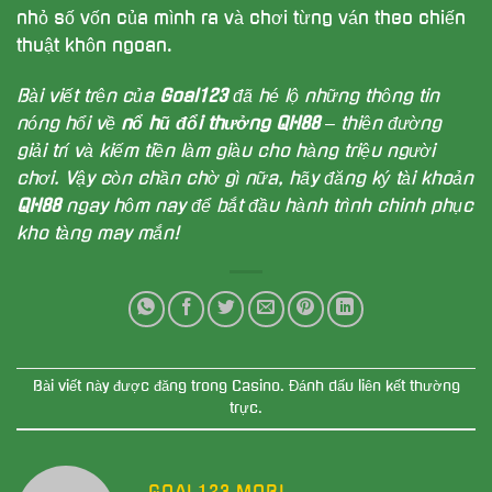
nhỏ số vốn của mình ra và chơi từng ván theo chiến
thuật khôn ngoan.
Bài viết trên của
Goal123
đã hé lộ những thông tin
nóng hổi về
nổ hũ đổi thưởng QH88
– thiên đường
giải trí và kiếm tiền làm giàu cho hàng triệu người
chơi. Vậy còn chần chờ gì nữa, hãy đăng ký tài khoản
QH88
ngay hôm nay để bắt đầu hành trình chinh phục
kho tàng may mắn!
Bài viết này được đăng trong
Casino
. Đánh dấu
liên kết thường
trực
.
GOAL123.MOBI