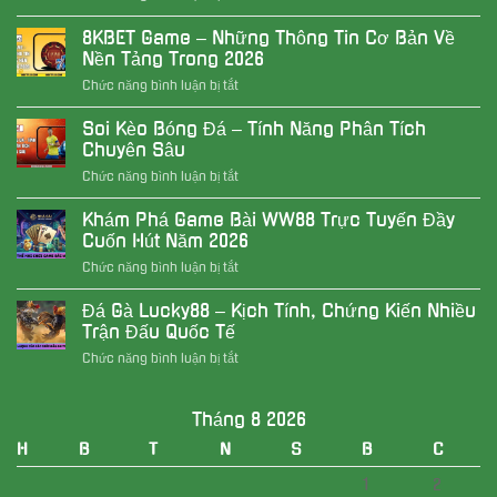
8KBET
Tin
Cái
Game
Cần
8KBET Game – Những Thông Tin Cơ Bản Về
Trong
–
Thiết
Nền Tảng Trong 2026
2026
Các
Về
ở
Chức năng bình luận bị tắt
Thông
Sân
8KBET
Tin
Chơi
Game
Cơ
Soi Kèo Bóng Đá – Tính Năng Phân Tích
Năm
–
Bản
Chuyên Sâu
2026
Những
Về
ở
Chức năng bình luận bị tắt
Thông
Nhà
Soi
Tin
Cái
Kèo
Cơ
Khám Phá Game Bài WW88 Trực Tuyến Đầy
Năm
Bóng
Bản
Cuốn Hút Năm 2026
2026
Đá
Về
ở
Chức năng bình luận bị tắt
–
Nền
Khám
Tính
Tảng
Phá
Năng
Đá Gà Lucky88 – Kịch Tính, Chứng Kiến Nhiều
Trong
Game
Phân
Trận Đấu Quốc Tế
2026
Bài
Tích
ở
Chức năng bình luận bị tắt
WW88
Chuyên
Đá
Trực
Sâu
Gà
Tuyến
Lucky88
Tháng 8 2026
Đầy
–
Cuốn
H
B
T
N
S
B
C
Kịch
Hút
Tính,
Năm
1
2
Chứng
2026