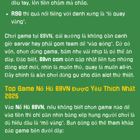
đều tay, lên tiền chậm mà chắc.
RSG
thì quá nổi tiếng với danh xưng là “lò quay
vàng”.
Chơi game tại 69VN, cái sướng là không cần canh
giờ server hay phải gom team để “vào sóng”. Cứ có
vốn, chọn đúng game, bấm nhẹ vài nhịp là có thể ăn
dày. Đặc biệt,
69vn com
còn cập nhật liên tục những
dòng slot mới, nhìn là muốn thử, quay là muốn all-in.
Đây chính là sân chơi đúng gu cho dân slot thứ thiệt.
Top Game Nổ Hũ 69VN Được Yêu Thích Nhất
2025
Vào
Nổ Hũ 69VN
, nếu không biết chọn game nào để
vào tiền thì chỉ cần nhìn bảng xếp hạng người chơi là
đủ hiểu đâu là “mỏ vàng”. Bạn cũng có thể tham khảo
các game bên dưới đây: