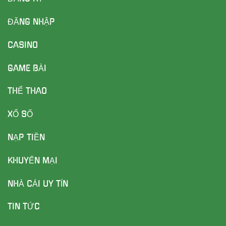
ĐĂNG NHẬP
CASINO
GAME BÀI
THỂ THAO
XỔ SỐ
NẠP TIỀN
KHUYẾN MẠI
NHÀ CÁI UY TÍN
TIN TỨC