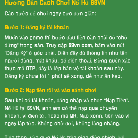
Hướng Dẫn Cách Chơi Nổ Hũ 69VN
Các bước để chơi ngay cực đơn giản:
Bước 1: Đăng ký tài khoản
Muốn vào game thì bước đầu tiên cần phải có “chỗ
đứng” trong sân. Truy cập
69vn com
, bấm vào nút
“Đăng Ký” ở góc phải. Điền đầy đủ thông tin như tên
người dùng, mật khẩu, số điện thoại. Đừng quên xác
thực mã OTP, đây là lớp bảo vệ tài khoản sau này.
Đăng ký chưa tới 1 phút sẽ xong, dễ như ăn kẹo.
Bước 2: Nạp tiền rồi và vào sảnh chơi
Sau khi có tài khoản, đăng nhập và chọn “Nạp Tiền”.
Nổ Hũ tại 69VN, anh em có thể nạp qua chuyển
khoản, ví điện tử, hoặc mã QR. Nạp xong, tiền vào ví
ngay lập tức. Không chờ đợi, không lằng nhằng.
Tiếp theo, vào mục Nổ Hũ trên giao diện chính. Hệ