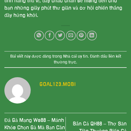
tính năng thú vị, đây chắc chắn sẽ mang đến cho
bạn những giây phút thư giãn và cơ hội chiến thắng
đầy hứng khởi.
Bài viết này được đăng trong
Nhà cái uy tín
. Đánh dấu
liên kết
thường trực
.
GOAL123.MOBI
Đá Gà Mạng We88 – Mánh
Bắn Cá QH88 – Thợ Săn
Khóe Chọn Gà Mà Bạn Cần