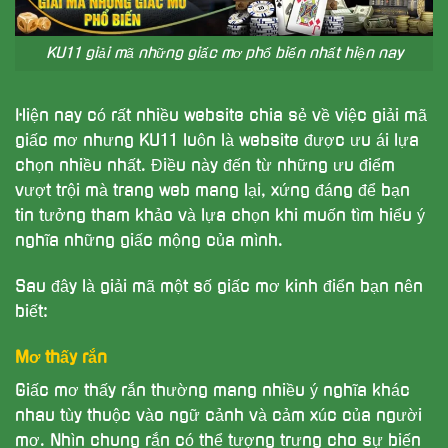
KU11 giải mã những giấc mơ phổ biến nhất hiện nay
Hiện nay có rất nhiều website chia sẻ về việc giải mã
giấc mơ nhưng KU11 luôn là website được ưu ái lựa
chọn nhiều nhất. Điều này đến từ những ưu điểm
vượt trội mà trang web mang lại, xứng đáng để bạn
tin tưởng tham khảo và lựa chọn khi muốn tìm hiểu ý
nghĩa những giấc mộng của mình.
Sau đây là giải mã một số giấc mơ kinh điển bạn nên
biết:
Mơ thấy rắn
Giấc mơ thấy rắn thường mang nhiều ý nghĩa khác
nhau tùy thuộc vào ngữ cảnh và cảm xúc của người
mơ. Nhìn chung rắn có thể tượng trưng cho sự biến