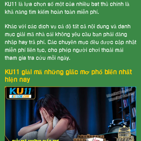
KU11 là lựa chọn số một của nhiều bet thủ chính là
khả năng tìm kiếm hoàn toàn miễn phí.
Khác với các dịch vụ cá độ tất cả nội dung và danh
mục giải mã nhà cái không yêu cầu bạn phải đăng
nhập hay trả phí. Các chuyên mục đều được cập nhật
miễn phí liên tục, cho phép người chơi thoải mái
tham gia tra cứu mỗi ngày.
KU11 giải mã những giấc mơ phổ biến nhất
hiện nay