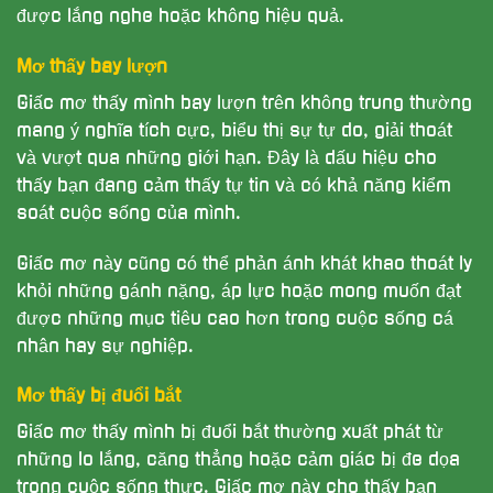
được lắng nghe hoặc không hiệu quả.
Mơ thấy bay lượn
Giấc mơ thấy mình bay lượn trên không trung thường
mang ý nghĩa tích cực, biểu thị sự tự do, giải thoát
và vượt qua những giới hạn. Đây là dấu hiệu cho
thấy bạn đang cảm thấy tự tin và có khả năng kiểm
soát cuộc sống của mình.
Giấc mơ này cũng có thể phản ánh khát khao thoát ly
khỏi những gánh nặng, áp lực hoặc mong muốn đạt
được những mục tiêu cao hơn trong cuộc sống cá
nhân hay sự nghiệp.
Mơ thấy bị đuổi bắt
Giấc mơ thấy mình bị đuổi bắt thường xuất phát từ
những lo lắng, căng thẳng hoặc cảm giác bị đe dọa
trong cuộc sống thực. Giấc mơ này cho thấy bạn