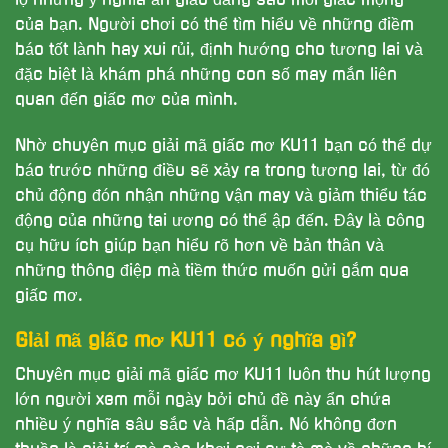
của bạn. Người chơi có thể tìm hiểu về những điềm
báo tốt lành hay xui rủi, định hướng cho tương lai và
đặc biệt là khám phá những con số may mắn liên
quan đến giấc mơ của mình.
Nhờ chuyên mục giải mã giấc mơ KU11 bạn có thể dự
báo trước những điều sẽ xảy ra trong tương lai, từ đó
chủ động đón nhận những vận may và giảm thiểu tác
động của những tai ương có thể ập đến. Đây là công
cụ hữu ích giúp bạn hiểu rõ hơn về bản thân và
những thông điệp mà tiềm thức muốn gửi gắm qua
giấc mơ.
Giải mã giấc mơ KU11 có ý nghĩa gì?
Chuyên mục giải mã giấc mơ KU11 luôn thu hút lượng
lớn người xem mỗi ngày bởi chủ đề này ẩn chứa
nhiều ý nghĩa sâu sắc và hấp dẫn. Nó không đơn