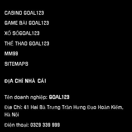
CASINO GOAL123
GAME BÀI GOAL123
XỔ SỐGOAL123
THỂ THAO GOAL123
MM99
SITEMAPS
ĐỊA CHỈ NHÀ CÁI
Tên doanh nghiệp:
GOAL123
Địa Chỉ: 41 Hai Bà Trưng Trần Hưng Đạo Hoàn Kiếm,
Hà Nội
Điện thoại: 0329 339 999