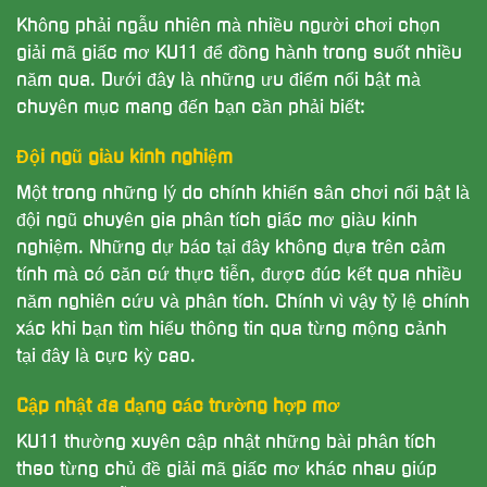
Không phải ngẫu nhiên mà nhiều người chơi chọn
giải mã giấc mơ KU11 để đồng hành trong suốt nhiều
năm qua. Dưới đây là những ưu điểm nổi bật mà
chuyên mục mang đến bạn cần phải biết:
Đội ngũ giàu kinh nghiệm
Một trong những lý do chính khiến sân chơi nổi bật là
đội ngũ chuyên gia phân tích giấc mơ giàu kinh
nghiệm. Những dự báo tại đây không dựa trên cảm
tính mà có căn cứ thực tiễn, được đúc kết qua nhiều
năm nghiên cứu và phân tích. Chính vì vậy tỷ lệ chính
xác khi bạn tìm hiểu thông tin qua từng mộng cảnh
tại đây là cực kỳ cao.
Cập nhật đa dạng các trường hợp mơ
KU11 thường xuyên cập nhật những bài phân tích
theo từng chủ đề giải mã giấc mơ khác nhau giúp