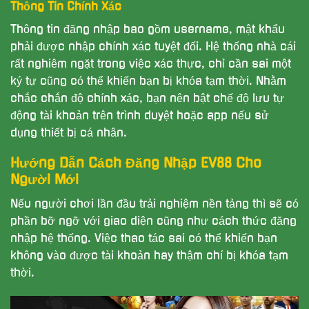
Thông Tin Chính Xác
Thông tin đăng nhập bao gồm username, mật khẩu
phải được nhập chính xác tuyệt đối. Hệ thống nhà cái
rất nghiêm ngặt trong việc xác thực, chỉ cần sai một
ký tự cũng có thể khiến bạn bị khóa tạm thời. Nhằm
chắc chắn độ chính xác, bạn nên bật chế độ lưu tự
động tài khoản trên trình duyệt hoặc app nếu sử
dụng thiết bị cá nhân.
Hướng Dẫn Cách Đăng Nhập EV88 Cho
Người Mới
Nếu người chơi lần đầu trải nghiệm nền tảng thì sẽ có
phần bỡ ngỡ với giao diện cũng như cách thức đăng
nhập hệ thống. Việc thao tác sai có thể khiến bạn
không vào được tài khoản hay thậm chí bị khóa tạm
thời.