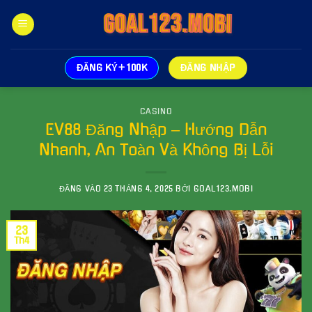
Bỏ
qua
nội
dung
ĐĂNG KÝ+100K
ĐĂNG NHẬP
CASINO
EV88 Đăng Nhập – Hướng Dẫn
Nhanh, An Toàn Và Không Bị Lỗi
ĐĂNG VÀO
23 THÁNG 4, 2025
BỞI
GOAL123.MOBI
23
Th4