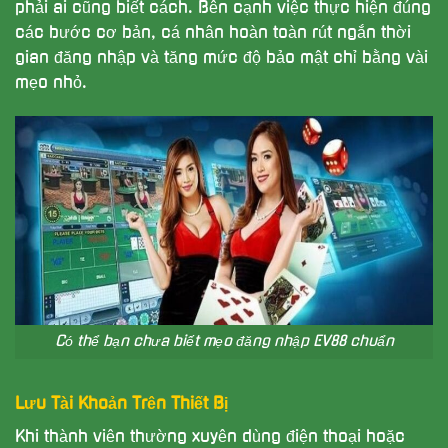
phải ai cũng biết cách. Bên cạnh việc thực hiện đúng
các bước cơ bản, cá nhân hoàn toàn rút ngắn thời
gian đăng nhập và tăng mức độ bảo mật chỉ bằng vài
mẹo nhỏ.
Có thể bạn chưa biết mẹo đăng nhập EV88 chuẩn
Lưu Tài Khoản Trên Thiết Bị
Khi thành viên thường xuyên dùng điện thoại hoặc