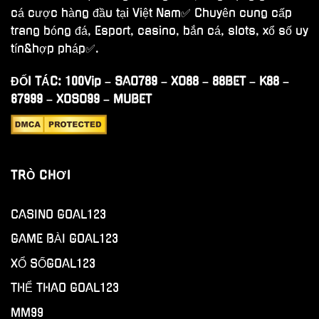
cá cược hàng đầu tại Việt Nam✅ Chuyên cung cấp
trang bóng đá, Esport, casino, bắn cá, slots, xổ số uy
tín&hợp pháp✅.
ĐỐI TÁC:
100Vip
–
SAO789
–
XO88
–
88BET
–
K88
–
67999
–
XOSO99
–
MUBET
TRÒ CHƠI
CASINO GOAL123
GAME BÀI GOAL123
XỔ SỐGOAL123
THỂ THAO GOAL123
MM99