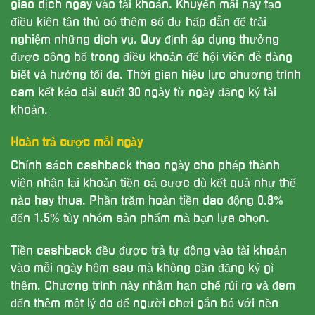
giao dịch ngay vào tài khoản. Khuyến mãi này tạo
điều kiện tân thủ có thêm số dư hấp dẫn để trải
nghiệm những dịch vụ. Quy định áp dụng thưởng
được công bố trong điều khoản để hội viên dễ dàng
biết và hưởng tối đa. Thời gian hiệu lực chương trình
cam kết kéo dài suốt 30 ngày từ ngày đăng ký tài
khoản.
Hoàn trả cược mỗi ngày
Chính sách cashback theo ngày cho phép thành
viên nhận lại khoản tiền cá cược dù kết quả như thế
nào hay thua. Phần trăm hoàn tiền dao động 0.8%
đến 1.5% tùy nhóm sản phẩm mà bạn lựa chọn.
Tiền cashback đều được trả tự động vào tài khoản
vào mỗi ngày hôm sau mà không cần đăng ký gì
thêm. Chương trình này nhằm hạn chế rủi ro và đem
đến thêm một lý do để người chơi gắn bó với nền