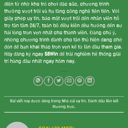
điện tử nhờ kho trò chơi đặc sắc, chương trình
thưởng vượt trội và hạ tầng công nghệ tiên tiến. Với
giấy phép uy tín, bảo mật vượt trội đến nhân viên hỗ
trợ tận tâm 24/7, toàn bộ điều kiện đều hướng đến sự
hài lòng trọn vẹn nhất cho thành viên. Đáng chú ý,
những chương trình dành cho tân thủ hiện đang chờ
đón để bạn khai thác trọn vẹn kể từ lần đầu tham gia.
Hãy đăng ký ngay
58Win
để trải nghiệm hệ thống giải
trí hàng đầu nhất ngay hôm nay.
Bài viết này được đăng trong
Nhà cái uy tín
. Đánh dấu
liên kết
thường trực
.