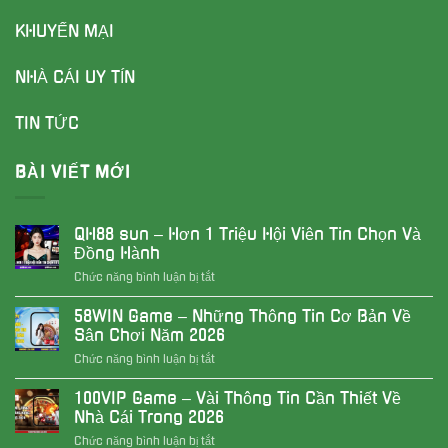
KHUYẾN MẠI
NHÀ CÁI UY TÍN
TIN TỨC
BÀI VIẾT MỚI
QH88 sun – Hơn 1 Triệu Hội Viên Tin Chọn Và
Đồng Hành
ở
Chức năng bình luận bị tắt
QH88
sun
58WIN Game – Những Thông Tin Cơ Bản Về
–
Sân Chơi Năm 2026
Hơn
ở
Chức năng bình luận bị tắt
1
58WIN
Triệu
Game
Hội
100VIP Game – Vài Thông Tin Cần Thiết Về
–
Viên
Nhà Cái Trong 2026
Những
Tin
ở
Chức năng bình luận bị tắt
Thông
Chọn