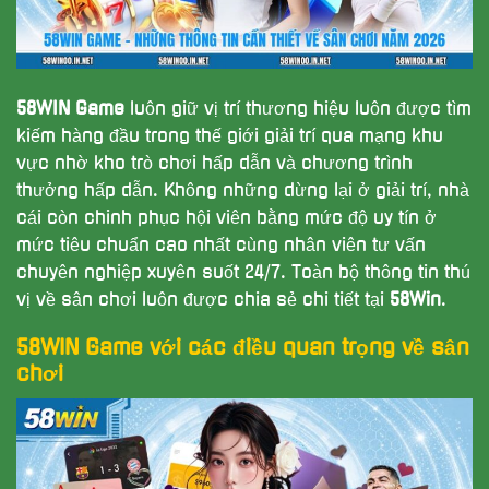
58WIN Game
luôn giữ vị trí thương hiệu luôn được tìm
kiếm hàng đầu trong thế giới giải trí qua mạng khu
vực nhờ kho trò chơi hấp dẫn và chương trình
thưởng hấp dẫn. Không những dừng lại ở giải trí, nhà
cái còn chinh phục hội viên bằng mức độ uy tín ở
mức tiêu chuẩn cao nhất cùng nhân viên tư vấn
chuyên nghiệp xuyên suốt 24/7. Toàn bộ thông tin thú
vị về sân chơi luôn được chia sẻ chi tiết tại
58Win
.
58WIN Game với các điều quan trọng về sân
chơi