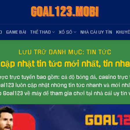
O
GAME BÀI
THỂ THAO
XỔ SỐ
NHÀ CÁI UY TÍN
KHUYẾ
LƯU TRỮ DANH MỤC:
TIN TỨC
cập nhật tin tức mới nhất, tin nha
ược trực tuyến bao gồm: cá độ bóng đá, casino trực 
Goal123 luôn cập nhật những
tin tức
nhanh và mới nhất
p Goal123
về máy để tham gia chơi tại nhà cái uy tín