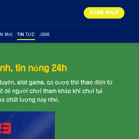
ĐĂNG NHẬP
N MẠI
TIN TỨC
J888
nh, tin nóng 24h
tuyến, slot game, cá cược thể thao điện tử
 để người chơi tham khảo khi chơi tại
 và chất lượng này nhé.