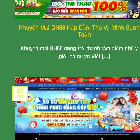
Khuyến Mãi QH88 Hấp Dẫn, Thú Vị, Minh Bạch
Toàn
Khuyến mãi QH88 đang trở thành tâm điểm chú ý
giới cá cược Việt [...]
22
Th2