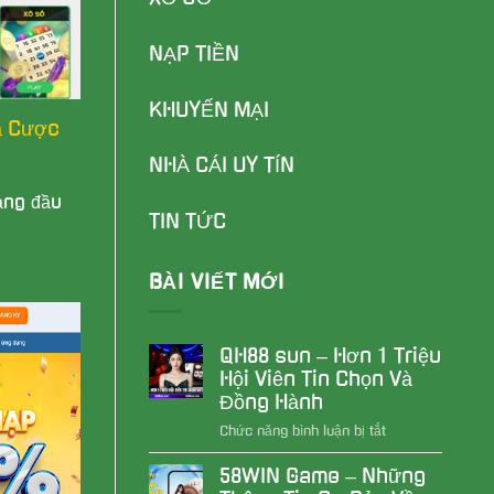
NẠP TIỀN
KHUYẾN MẠI
á Cược
NHÀ CÁI UY TÍN
àng đầu
TIN TỨC
BÀI VIẾT MỚI
QH88 sun – Hơn 1 Triệu
Hội Viên Tin Chọn Và
Đồng Hành
ở
Chức năng bình luận bị tắt
QH88
sun
58WIN Game – Những
–