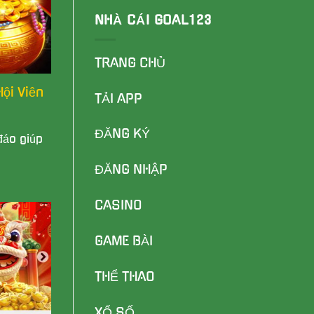
NHÀ CÁI GOAL123
TRANG CHỦ
ội Viên
TẢI APP
ĐĂNG KÝ
đáo giúp
ĐĂNG NHẬP
CASINO
GAME BÀI
THỂ THAO
XỔ SỐ