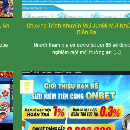
, An
Chương Trình Khuyến Mãi Jun88 Mới Nhấ
Diễn Ra
 của
Người tham gia cá cược tại Jun88 sẽ được
nghiệm một môi trường an [...]
07
Th1