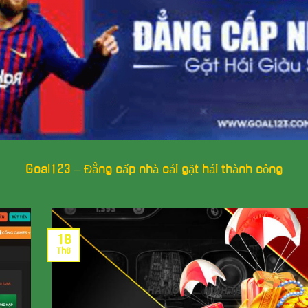
Goal123 – Đẳng cấp nhà cái gặt hái thành công
18
Th6