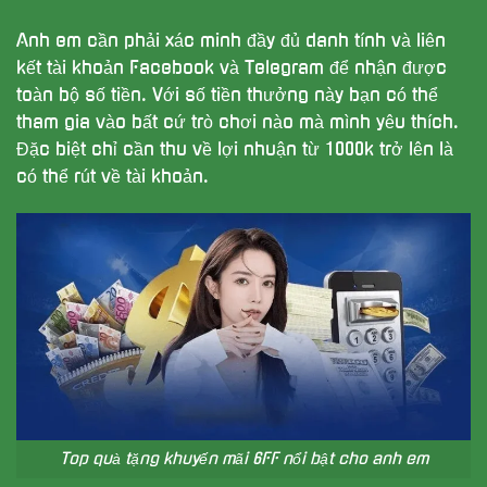
Anh em cần phải xác minh đầy đủ danh tính và liên
kết tài khoản Facebook và Telegram để nhận được
toàn bộ số tiền. Với số tiền thưởng này bạn có thể
tham gia vào bất cứ trò chơi nào mà mình yêu thích.
Đặc biệt chỉ cần thu về lợi nhuận từ 1000k trở lên là
có thể rút về tài khoản.
Top quà tặng khuyến mãi 6FF nổi bật cho anh em