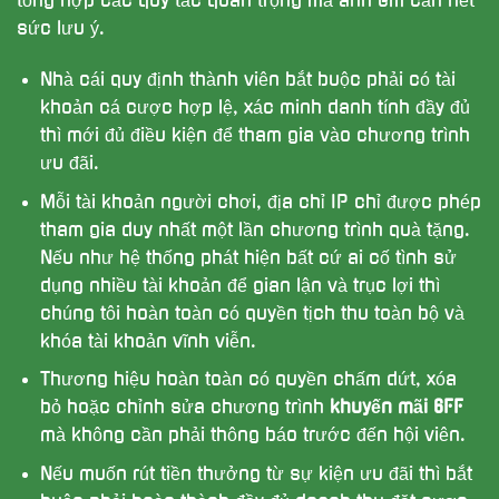
tổng hợp các quy tắc quan trọng mà anh em cần hết
sức lưu ý.
Nhà cái quy định thành viên bắt buộc phải có tài
khoản cá cược hợp lệ, xác minh danh tính đầy đủ
thì mới đủ điều kiện để tham gia vào chương trình
ưu đãi.
Mỗi tài khoản người chơi, địa chỉ IP chỉ được phép
tham gia duy nhất một lần chương trình quà tặng.
Nếu như hệ thống phát hiện bất cứ ai cố tình sử
dụng nhiều tài khoản để gian lận và trục lợi thì
chúng tôi hoàn toàn có quyền tịch thu toàn bộ và
khóa tài khoản vĩnh viễn.
Thương hiệu hoàn toàn có quyền chấm dứt, xóa
bỏ hoặc chỉnh sửa chương trình
khuyến mãi 6FF
mà không cần phải thông báo trước đến hội viên.
Nếu muốn rút tiền thưởng từ sự kiện ưu đãi thì bắt