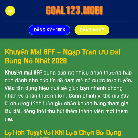
Bỏ
qua
nội
dung
ĐĂNG KÝ+100K
ĐĂNG NHẬP
Khuyến Mãi 6FF – Ngập Tràn Ưu Đãi
Bùng Nổ Nhất 2026
Khuyến mãi 6FF
cung cấp rất nhiều phần thưởng hấp
dẫn dành cho các tín đồ đam mê cá cược trực tuyến.
Việc tận dụng hiệu quả sẽ giúp bạn nhanh chóng
nhận về phần thưởng lớn. Cũng chính vì thế mà đây
là chương trình luôn giữ chân khách hàng tham gia
lâu dài, đồng thời thu hút thêm thành viên mới tham
gia.
Lợi Ích Tuyệt Vời Khi Lựa Chọn Sử Dụng